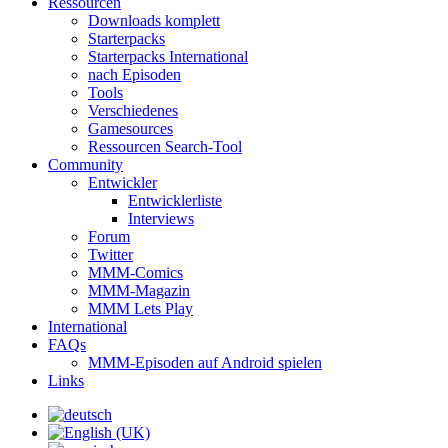
Ressourcen
Downloads komplett
Starterpacks
Starterpacks International
nach Episoden
Tools
Verschiedenes
Gamesources
Ressourcen Search-Tool
Community
Entwickler
Entwicklerliste
Interviews
Forum
Twitter
MMM-Comics
MMM-Magazin
MMM Lets Play
International
FAQs
MMM-Episoden auf Android spielen
Links