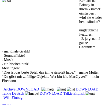
Bernard hat
Britney in
ihrem Zimmer
eingesperrt,
wird sie wieder
herausfinden?
unglaubliche
Features:
- 2, ja genau 2
ganze
Charaktere!
- marginale Grafik!
- Soundeffekte!
- Musik!
- ein bischen pink!
Meinungen:
"Dies ist das beste Spiel, das ich je gespielt habe." --meine Mutter
"Du gibst mir zufällige Objekte. Wer bin ich, MacGyver?" --mein
Ehemann
Archive
DOWNLOAD
|
DOWNLOAD
Talkie Deutsch
|
DOWNLOAD Talkie English
|
Wiki-Eintrag