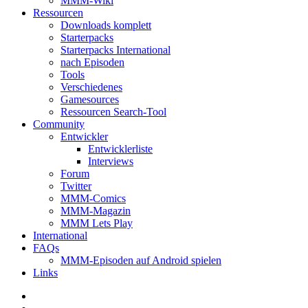
MMM-Wiki
Ressourcen
Downloads komplett
Starterpacks
Starterpacks International
nach Episoden
Tools
Verschiedenes
Gamesources
Ressourcen Search-Tool
Community
Entwickler
Entwicklerliste
Interviews
Forum
Twitter
MMM-Comics
MMM-Magazin
MMM Lets Play
International
FAQs
MMM-Episoden auf Android spielen
Links