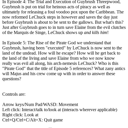
In Episode 4: The Trial and Execution of Guybrush Threepwood,
Guybrush is put on trial for heinous acts of piracy as well as
ultimately for releasing a foul voodoo pox upon the Caribbean. The
now reformed LeChuck steps in however and saves the day just
before Guybrush is about to be sent to the gallows. But what's this?
Just after Guybrush goes to in turn save Elaine from the evil clutches
of the Marquis de Singe, LeChuck shows up
and kills him
!
In Episode 5: The Rise of the Pirate God we understand that
Guybrush, having been "executed" by LeChuck is now sent to the
land of the undead. How will he escape? How will he get back to
the land of the living and save Elaine from who we now know
really was evil all along, his arch-nemesis LeChuck? Who is this
"Pirate God" that the title of Episode 5 references? What zany antics
will Majus and his crew come up with in order to answer these
questions?
Controls are:
Arrow keys/Num Pad/WASD: Movement
Left click: Interact/talk to/look at (interacts wherever applicable)
Right click: Look at
Ctrl+Q/Ctrl+C/Alt+X: Quit game