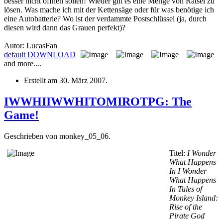
besser nicht öffnen sollen! Wieder gilt es eine Menge von Rätsel zu
lösen. Was mache ich mit der Kettensäge oder für was benötige ich
eine Autobatterie? Wo ist der verdammte Postschlüssel (ja, durch
diesen wird dann das Grauen perfekt)?
Autor: LucasFan
default
DOWNLOAD
and more....
Erstellt am
30. März 2007
.
IWWHIIWWHITOMIROTPG: The
Game!
Geschrieben von monkey_05_06.
Titel:
I Wonder
What Happens
In I Wonder
What Happens
In Tales of
Monkey Island:
Rise of the
Pirate God