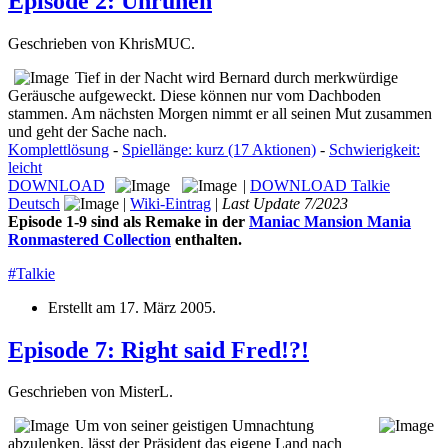
Episode 2: Unruhen
Geschrieben von KhrisMUC.
Tief in der Nacht wird Bernard durch merkwürdige
Geräusche aufgeweckt. Diese können nur vom Dachboden
stammen. Am nächsten Morgen nimmt er all seinen Mut zusammen
und geht der Sache nach.
Komplettlösung
-
Spiellänge: kurz (17 Aktionen)
-
Schwierigkeit:
leicht
DOWNLOAD
|
DOWNLOAD Talkie
Deutsch
|
Wiki-Eintrag
|
Last Update 7/2023
Episode 1-9 sind als Remake in der
Maniac Mansion Mania
Ronmastered Collection
enthalten.
#Talkie
Erstellt am
17. März 2005
.
Episode 7: Right said Fred!?!
Geschrieben von MisterL.
Um von seiner geistigen Umnachtung
abzulenken, lässt der Präsident das eigene Land nach