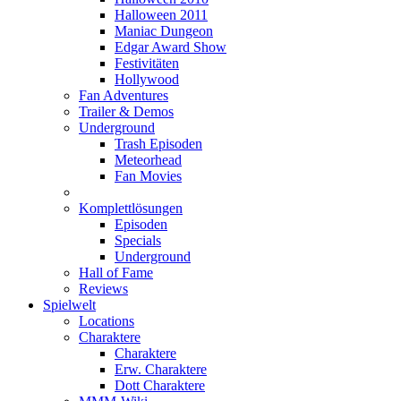
Halloween 2011
Maniac Dungeon
Edgar Award Show
Festivitäten
Hollywood
Fan Adventures
Trailer & Demos
Underground
Trash Episoden
Meteorhead
Fan Movies
Komplettlösungen
Episoden
Specials
Underground
Hall of Fame
Reviews
Spielwelt
Locations
Charaktere
Charaktere
Erw. Charaktere
Dott Charaktere