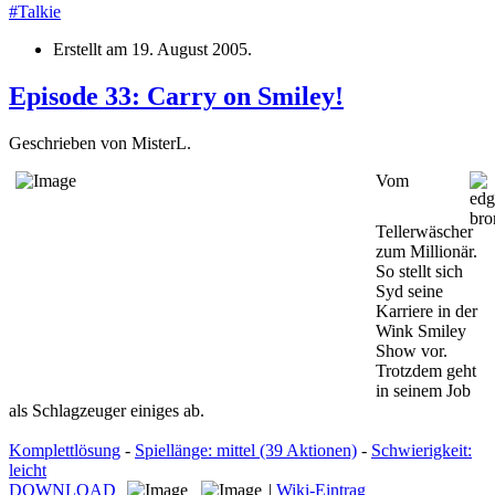
#Talkie
Erstellt am
19. August 2005
.
Episode 33: Carry on Smiley!
Geschrieben von MisterL.
Vom
Tellerwäscher
zum Millionär.
So stellt sich
Syd seine
Karriere in der
Wink Smiley
Show vor.
Trotzdem geht
in seinem Job
als Schlagzeuger einiges ab.
Komplettlösung
-
Spiellänge: mittel (39 Aktionen)
-
Schwierigkeit:
leicht
DOWNLOAD
|
Wiki-Eintrag