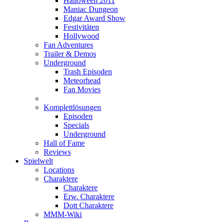
Halloween 2011
Maniac Dungeon
Edgar Award Show
Festivitäten
Hollywood
Fan Adventures
Trailer & Demos
Underground
Trash Episoden
Meteorhead
Fan Movies
Komplettlösungen
Episoden
Specials
Underground
Hall of Fame
Reviews
Spielwelt
Locations
Charaktere
Charaktere
Erw. Charaktere
Dott Charaktere
MMM-Wiki