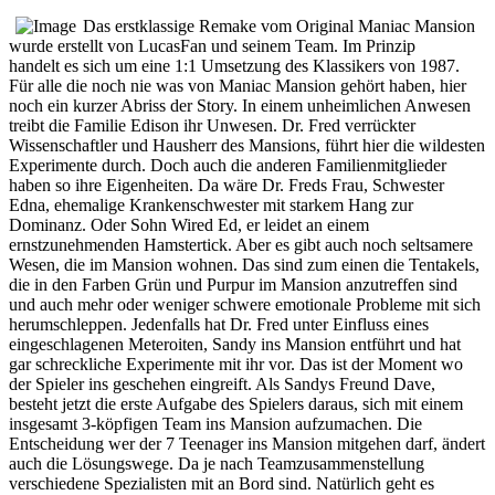
Das erstklassige Remake vom Original Maniac Mansion
wurde erstellt von LucasFan und seinem Team. Im Prinzip
handelt es sich um eine 1:1 Umsetzung des Klassikers von 1987.
Für alle die noch nie was von Maniac Mansion gehört haben, hier
noch ein kurzer Abriss der Story. In einem unheimlichen Anwesen
treibt die Familie Edison ihr Unwesen. Dr. Fred verrückter
Wissenschaftler und Hausherr des Mansions, führt hier die wildesten
Experimente durch. Doch auch die anderen Familienmitglieder
haben so ihre Eigenheiten. Da wäre Dr. Freds Frau, Schwester
Edna, ehemalige Krankenschwester mit starkem Hang zur
Dominanz. Oder Sohn Wired Ed, er leidet an einem
ernstzunehmenden Hamstertick. Aber es gibt auch noch seltsamere
Wesen, die im Mansion wohnen. Das sind zum einen die Tentakels,
die in den Farben Grün und Purpur im Mansion anzutreffen sind
und auch mehr oder weniger schwere emotionale Probleme mit sich
herumschleppen. Jedenfalls hat Dr. Fred unter Einfluss eines
eingeschlagenen Meteroiten, Sandy ins Mansion entführt und hat
gar schreckliche Experimente mit ihr vor. Das ist der Moment wo
der Spieler ins geschehen eingreift. Als Sandys Freund Dave,
besteht jetzt die erste Aufgabe des Spielers daraus, sich mit einem
insgesamt 3-köpfigen Team ins Mansion aufzumachen. Die
Entscheidung wer der 7 Teenager ins Mansion mitgehen darf, ändert
auch die Lösungswege. Da je nach Teamzusammenstellung
verschiedene Spezialisten mit an Bord sind. Natürlich geht es