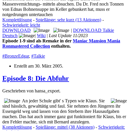
Massenvernichtungs- mitteln absuchen. Da Dr. Fred noch Tonnen
von Ednas Bohnensuppe im Keller gebunkert hat, muss er
notgedrungen untertauchen
Komplettlösung
-
Spiellänge: sehr kurz (13 Aktionen)
-
Schwierigkeit: leicht
DOWNLOAD
|
DOWNLOAD Talkie
Deutsch
|
Wiki
|
Last Update 11/2023
Episode 1-9 sind als Remake in der
Maniac Mansion Mania
Ronmastered Collection
enthalten.
#BronzeEdgar
,
#Talkie
Erstellt am
30. März 2005
.
Episode 8: Die Abfuhr
Geschrieben von hansa_export.
An jeder Schule gibt' s Typen wie Klaus. Sie
sind hässlich, gewalttätig und faul. Sie nehmen den Jüngeren ihr
Essengeld weg und lassen von den Strebern ihre Hausaufgaben
machen. Das hat auch immer ganz gut funktioniert für Klaus, bis er
den Fehler machte, sich mit Bernard anzulegen.
Komplettlösung
-
Spiellänge: mittel (38 Aktionen)
-
Schwierigkeit: