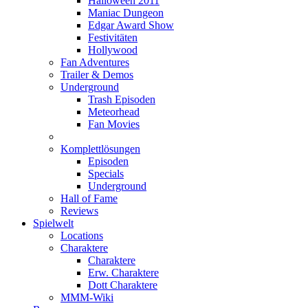
Halloween 2011
Maniac Dungeon
Edgar Award Show
Festivitäten
Hollywood
Fan Adventures
Trailer & Demos
Underground
Trash Episoden
Meteorhead
Fan Movies
Komplettlösungen
Episoden
Specials
Underground
Hall of Fame
Reviews
Spielwelt
Locations
Charaktere
Charaktere
Erw. Charaktere
Dott Charaktere
MMM-Wiki