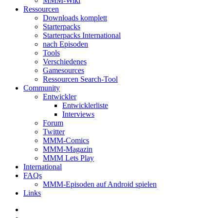
MMM-Wiki
Ressourcen
Downloads komplett
Starterpacks
Starterpacks International
nach Episoden
Tools
Verschiedenes
Gamesources
Ressourcen Search-Tool
Community
Entwickler
Entwicklerliste
Interviews
Forum
Twitter
MMM-Comics
MMM-Magazin
MMM Lets Play
International
FAQs
MMM-Episoden auf Android spielen
Links