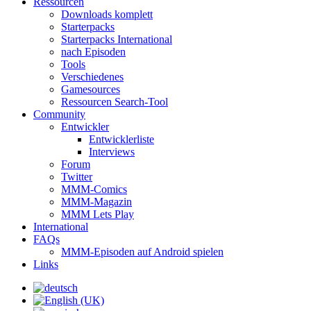
Ressourcen
Downloads komplett
Starterpacks
Starterpacks International
nach Episoden
Tools
Verschiedenes
Gamesources
Ressourcen Search-Tool
Community
Entwickler
Entwicklerliste
Interviews
Forum
Twitter
MMM-Comics
MMM-Magazin
MMM Lets Play
International
FAQs
MMM-Episoden auf Android spielen
Links