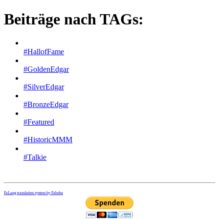
Beiträge nach TAGs:
#HallofFame
#GoldenEdgar
#SilverEdgar
#BronzeEdgar
#Featured
#HistoricMMM
#Talkie
FaLang translation system by Faboba