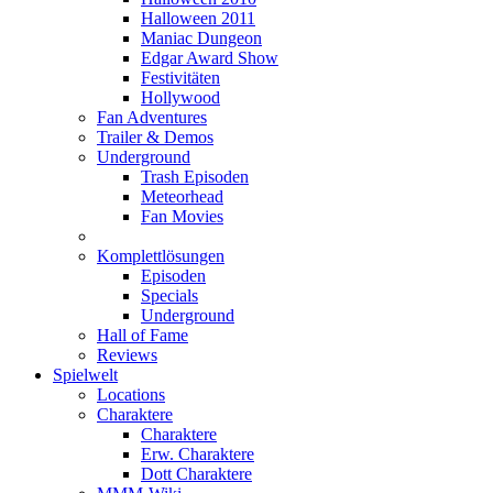
Halloween 2011
Maniac Dungeon
Edgar Award Show
Festivitäten
Hollywood
Fan Adventures
Trailer & Demos
Underground
Trash Episoden
Meteorhead
Fan Movies
Komplettlösungen
Episoden
Specials
Underground
Hall of Fame
Reviews
Spielwelt
Locations
Charaktere
Charaktere
Erw. Charaktere
Dott Charaktere