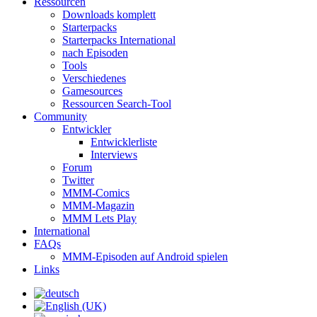
Ressourcen
Downloads komplett
Starterpacks
Starterpacks International
nach Episoden
Tools
Verschiedenes
Gamesources
Ressourcen Search-Tool
Community
Entwickler
Entwicklerliste
Interviews
Forum
Twitter
MMM-Comics
MMM-Magazin
MMM Lets Play
International
FAQs
MMM-Episoden auf Android spielen
Links