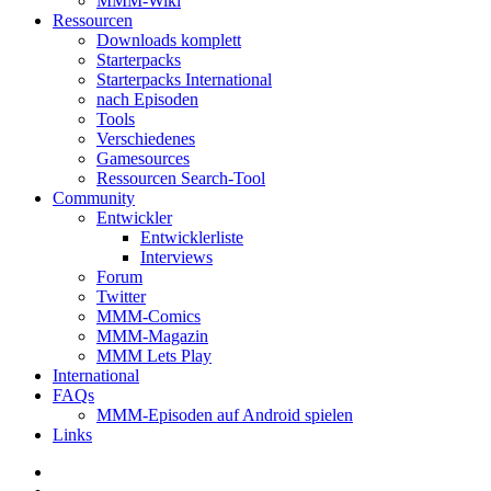
MMM-Wiki
Ressourcen
Downloads komplett
Starterpacks
Starterpacks International
nach Episoden
Tools
Verschiedenes
Gamesources
Ressourcen Search-Tool
Community
Entwickler
Entwicklerliste
Interviews
Forum
Twitter
MMM-Comics
MMM-Magazin
MMM Lets Play
International
FAQs
MMM-Episoden auf Android spielen
Links