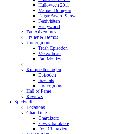
Halloween 2011
Maniac Dungeon
Edgar Award Show
Festivitäten
Hollywood
Fan Adventures
Trailer & Demos
Underground
Trash Episoden
Meteorhead
Fan Movies
Komplettlösungen
Episoden
Specials
Underground
Hall of Fame
Reviews
Spielwelt
Locations
Charaktere
Charaktere
Erw. Charaktere
Dott Charaktere