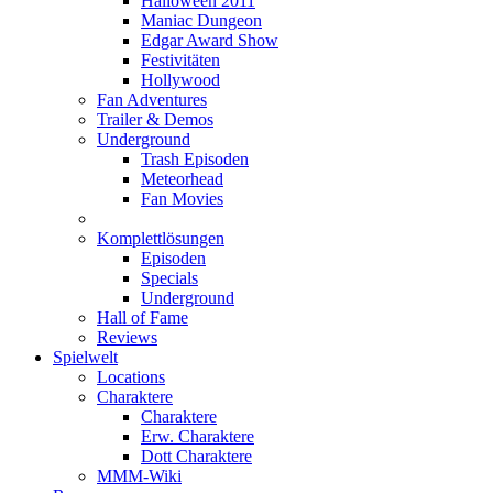
Halloween 2011
Maniac Dungeon
Edgar Award Show
Festivitäten
Hollywood
Fan Adventures
Trailer & Demos
Underground
Trash Episoden
Meteorhead
Fan Movies
Komplettlösungen
Episoden
Specials
Underground
Hall of Fame
Reviews
Spielwelt
Locations
Charaktere
Charaktere
Erw. Charaktere
Dott Charaktere
MMM-Wiki