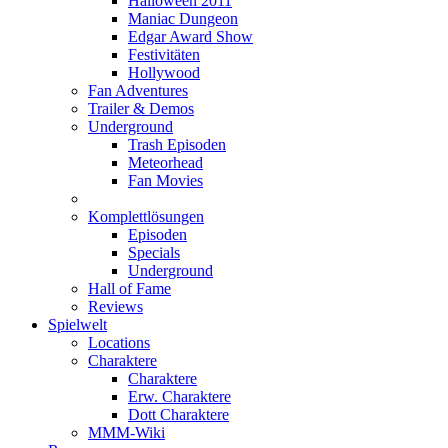
Halloween 2011
Maniac Dungeon
Edgar Award Show
Festivitäten
Hollywood
Fan Adventures
Trailer & Demos
Underground
Trash Episoden
Meteorhead
Fan Movies
Komplettlösungen
Episoden
Specials
Underground
Hall of Fame
Reviews
Spielwelt
Locations
Charaktere
Charaktere
Erw. Charaktere
Dott Charaktere
MMM-Wiki