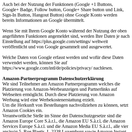
Auch bei der Nutzung der Funktionen (Google +1 Buttons,
Google+ Badge, Follow button, Google+ Share button und Link,
Sign-In Button, Hangout Button) ohne Google Konto werden
bereits Informationen an Google übermittelt.
Wenn Sie mit Ihrem Google Konto während der Nutzung der oben
angeführten Funktionen angemeldet sind, werden Ihre Daten je nach
Einstellung auf https://plus.google.com/settings/ weltweit
veröffentlicht und von Google gesammelt und ausgewertet.
Welche Daten von Google erfasst werden und wofür diese Daten
verwendet werden, können Sie auf
https://www.google.com/intl/de/policies/privacy/ nachlesen.
Amazon-Partnerprogramm Datenschutzerklärung
Wir sind Teilnehmer am Amazon Partnerprogramm welches die
Platzierung von Amazon-Werbeanzeigen und Partnerlinks auf
Webseiten ermöglicht. Durch diese Platzierung von Amazon
Werbung wird eine Werbekostenerstattung erzielt.
Um die Herkunft von Bestellungen nachvollziehen zu können, setzt
Amazon Cookies ein.
Verantwortliche Stelle im Sinne der Datenschutzgesetze sind die
Amazon Europe Core S.à.r.l., die Amazon EU S.à.r.l, die Amazon
Services Europe S.à.r.l. und die Amazon Media EU S.à.r.l., alle vier
ansässig 5, Rue Plaetis, L-2338 Luxemburg sowie Amazon Instant