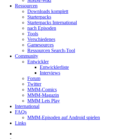
MMM-Wiki
Ressourcen
Downloads komplett
Starterpacks
Starterpacks International
nach Episoden
Tools
Verschiedenes
Gamesources
Ressourcen Search-Tool
Community
Entwickler
Entwicklerliste
Interviews
Forum
Twitter
MMM-Comics
MMM-Magazin
MMM Lets Play
International
FAQs
MMM-Episoden auf Android spielen
Links