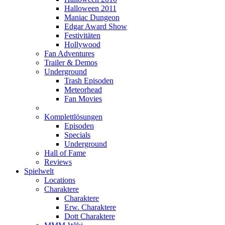
Halloween 2011
Maniac Dungeon
Edgar Award Show
Festivitäten
Hollywood
Fan Adventures
Trailer & Demos
Underground
Trash Episoden
Meteorhead
Fan Movies
Komplettlösungen
Episoden
Specials
Underground
Hall of Fame
Reviews
Spielwelt
Locations
Charaktere
Charaktere
Erw. Charaktere
Dott Charaktere