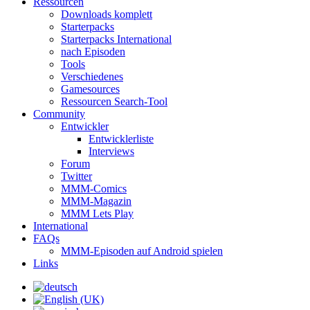
Ressourcen
Downloads komplett
Starterpacks
Starterpacks International
nach Episoden
Tools
Verschiedenes
Gamesources
Ressourcen Search-Tool
Community
Entwickler
Entwicklerliste
Interviews
Forum
Twitter
MMM-Comics
MMM-Magazin
MMM Lets Play
International
FAQs
MMM-Episoden auf Android spielen
Links