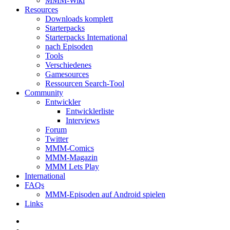
MMM-Wiki
Resources
Downloads komplett
Starterpacks
Starterpacks International
nach Episoden
Tools
Verschiedenes
Gamesources
Ressourcen Search-Tool
Community
Entwickler
Entwicklerliste
Interviews
Forum
Twitter
MMM-Comics
MMM-Magazin
MMM Lets Play
International
FAQs
MMM-Episoden auf Android spielen
Links