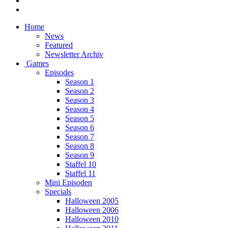
Home
News
Featured
Newsletter Archiv
Games
Episodes
Season 1
Season 2
Season 3
Season 4
Season 5
Season 6
Season 7
Season 8
Season 9
Staffel 10
Staffel 11
Mini Episoden
Specials
Halloween 2005
Halloween 2006
Halloween 2010