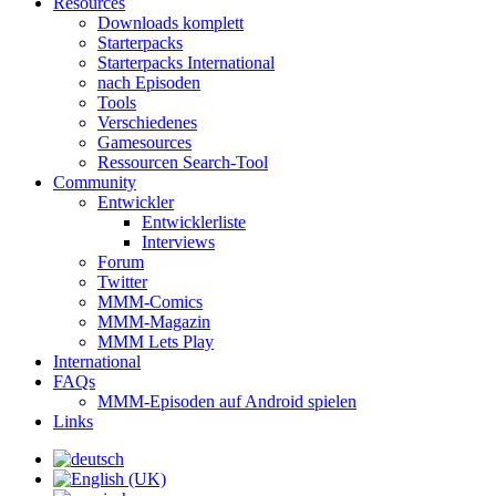
Resources
Downloads komplett
Starterpacks
Starterpacks International
nach Episoden
Tools
Verschiedenes
Gamesources
Ressourcen Search-Tool
Community
Entwickler
Entwicklerliste
Interviews
Forum
Twitter
MMM-Comics
MMM-Magazin
MMM Lets Play
International
FAQs
MMM-Episoden auf Android spielen
Links