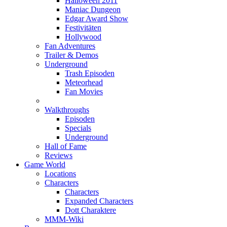
Halloween 2011
Maniac Dungeon
Edgar Award Show
Festivitäten
Hollywood
Fan Adventures
Trailer & Demos
Underground
Trash Episoden
Meteorhead
Fan Movies
Walkthroughs
Episoden
Specials
Underground
Hall of Fame
Reviews
Game World
Locations
Characters
Characters
Expanded Characters
Dott Charaktere
MMM-Wiki