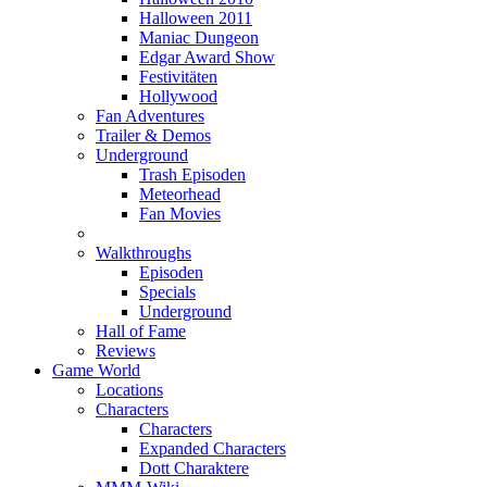
Halloween 2011
Maniac Dungeon
Edgar Award Show
Festivitäten
Hollywood
Fan Adventures
Trailer & Demos
Underground
Trash Episoden
Meteorhead
Fan Movies
Walkthroughs
Episoden
Specials
Underground
Hall of Fame
Reviews
Game World
Locations
Characters
Characters
Expanded Characters
Dott Charaktere