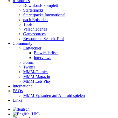
Resources
Downloads komplett
Starterpacks
Starterpacks International
nach Episoden
Tools
Verschiedenes
Gamesources
Ressourcen Search-Tool
Community
Entwickler
Entwicklerliste
Interviews
Forum
Twitter
MMM-Comics
MMM-Magazin
MMM Lets Play
International
FAQs
MMM-Episoden auf Android spielen
Links