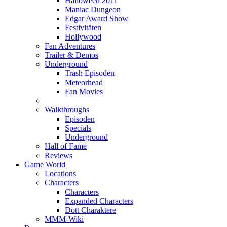
Halloween 2011
Maniac Dungeon
Edgar Award Show
Festivitäten
Hollywood
Fan Adventures
Trailer & Demos
Underground
Trash Episoden
Meteorhead
Fan Movies
Walkthroughs
Episoden
Specials
Underground
Hall of Fame
Reviews
Game World
Locations
Characters
Characters
Expanded Characters
Dott Charaktere
MMM-Wiki