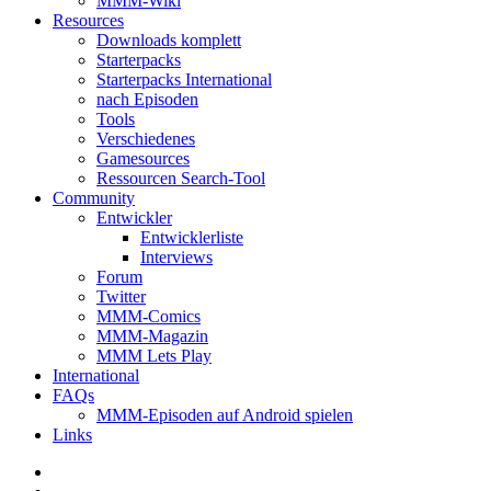
MMM-Wiki
Resources
Downloads komplett
Starterpacks
Starterpacks International
nach Episoden
Tools
Verschiedenes
Gamesources
Ressourcen Search-Tool
Community
Entwickler
Entwicklerliste
Interviews
Forum
Twitter
MMM-Comics
MMM-Magazin
MMM Lets Play
International
FAQs
MMM-Episoden auf Android spielen
Links