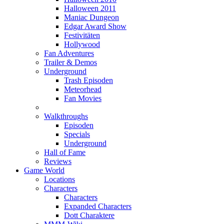
Halloween 2011
Maniac Dungeon
Edgar Award Show
Festivitäten
Hollywood
Fan Adventures
Trailer & Demos
Underground
Trash Episoden
Meteorhead
Fan Movies
Walkthroughs
Episoden
Specials
Underground
Hall of Fame
Reviews
Game World
Locations
Characters
Characters
Expanded Characters
Dott Charaktere