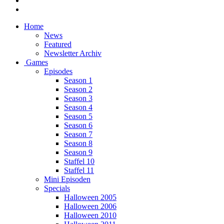
Home
News
Featured
Newsletter Archiv
Games
Episodes
Season 1
Season 2
Season 3
Season 4
Season 5
Season 6
Season 7
Season 8
Season 9
Staffel 10
Staffel 11
Mini Episoden
Specials
Halloween 2005
Halloween 2006
Halloween 2010