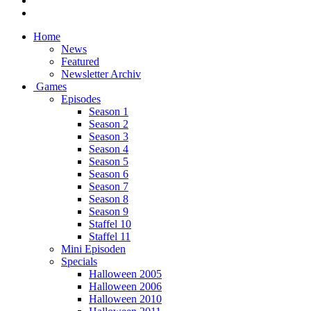
Home
News
Featured
Newsletter Archiv
Games
Episodes
Season 1
Season 2
Season 3
Season 4
Season 5
Season 6
Season 7
Season 8
Season 9
Staffel 10
Staffel 11
Mini Episoden
Specials
Halloween 2005
Halloween 2006
Halloween 2010