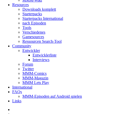
MMM-Wiki
Resources
Downloads komplett
Starterpacks
Starterpacks International
nach Episoden
Tools
Verschiedenes
Gamesources
Ressourcen Search-Tool
Community
Entwickler
Entwicklerliste
Interviews
Forum
Twitter
MMM-Comics
MMM-Magazin
MMM Lets Play
International
FAQs
MMM-Episoden auf Android spielen
Links