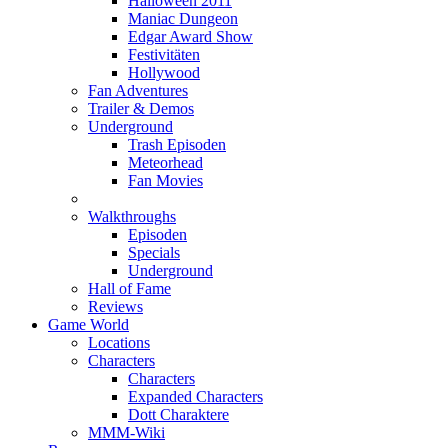
Halloween 2011
Maniac Dungeon
Edgar Award Show
Festivitäten
Hollywood
Fan Adventures
Trailer & Demos
Underground
Trash Episoden
Meteorhead
Fan Movies
Walkthroughs
Episoden
Specials
Underground
Hall of Fame
Reviews
Game World
Locations
Characters
Characters
Expanded Characters
Dott Charaktere
MMM-Wiki