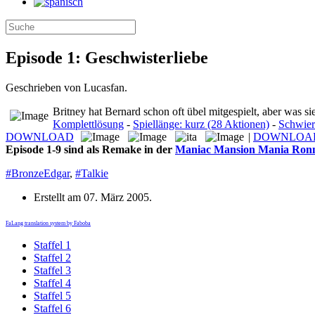
Episode 1: Geschwisterliebe
Geschrieben von Lucasfan.
Britney hat Bernard schon oft übel mitgespielt, aber was 
Komplettlösung
-
Spiellänge: kurz (28 Aktionen)
-
Schwieri
DOWNLOAD
|
DOWNLOAD T
Episode 1-9 sind als Remake in der
Maniac Mansion Mania Ronma
#BronzeEdgar
,
#Talkie
Erstellt am
07. März 2005
.
FaLang translation system by Faboba
Staffel 1
Staffel 2
Staffel 3
Staffel 4
Staffel 5
Staffel 6