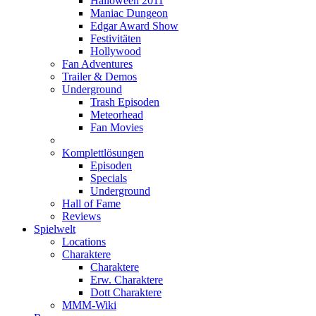
Halloween 2011
Maniac Dungeon
Edgar Award Show
Festivitäten
Hollywood
Fan Adventures
Trailer & Demos
Underground
Trash Episoden
Meteorhead
Fan Movies
Komplettlösungen
Episoden
Specials
Underground
Hall of Fame
Reviews
Spielwelt
Locations
Charaktere
Charaktere
Erw. Charaktere
Dott Charaktere
MMM-Wiki