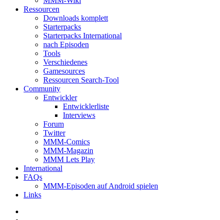
MMM-Wiki
Ressourcen
Downloads komplett
Starterpacks
Starterpacks International
nach Episoden
Tools
Verschiedenes
Gamesources
Ressourcen Search-Tool
Community
Entwickler
Entwicklerliste
Interviews
Forum
Twitter
MMM-Comics
MMM-Magazin
MMM Lets Play
International
FAQs
MMM-Episoden auf Android spielen
Links