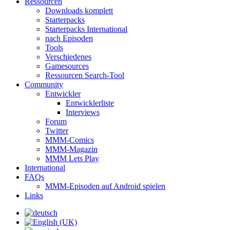
Ressourcen
Downloads komplett
Starterpacks
Starterpacks International
nach Episoden
Tools
Verschiedenes
Gamesources
Ressourcen Search-Tool
Community
Entwickler
Entwicklerliste
Interviews
Forum
Twitter
MMM-Comics
MMM-Magazin
MMM Lets Play
International
FAQs
MMM-Episoden auf Android spielen
Links