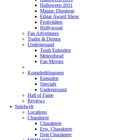
Halloween 2011
Maniac Dungeon
Edgar Award Show
Festivitäten
Hollywood
Fan Adventures
Trailer & Demos
Underground
Trash Episoden
Meteorhead
Fan Movies
Komplettlösungen
Episoden
Specials
Underground
Hall of Fame
Reviews
Spielwelt
Locations
Charaktere
Charaktere
Erw. Charaktere
Dott Charaktere