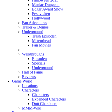
Halloween 2011
Maniac Dungeon
Edgar Award Show
Festivitäten
Hollywood
Fan Adventures
Trailer & Demos
Underground
Trash Episoden
Meteorhead
Fan Movies
Walkthroughs
Episoden
Specials
Underground
Hall of Fame
Reviews
Game World
Locations
Characters
Characters
Expanded Characters
Dott Charaktere
MMM-Wiki