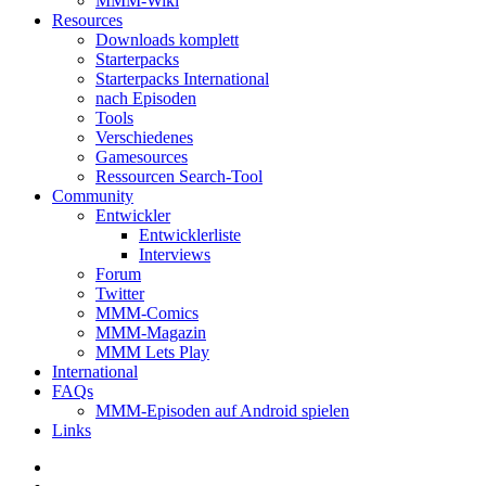
MMM-Wiki
Resources
Downloads komplett
Starterpacks
Starterpacks International
nach Episoden
Tools
Verschiedenes
Gamesources
Ressourcen Search-Tool
Community
Entwickler
Entwicklerliste
Interviews
Forum
Twitter
MMM-Comics
MMM-Magazin
MMM Lets Play
International
FAQs
MMM-Episoden auf Android spielen
Links