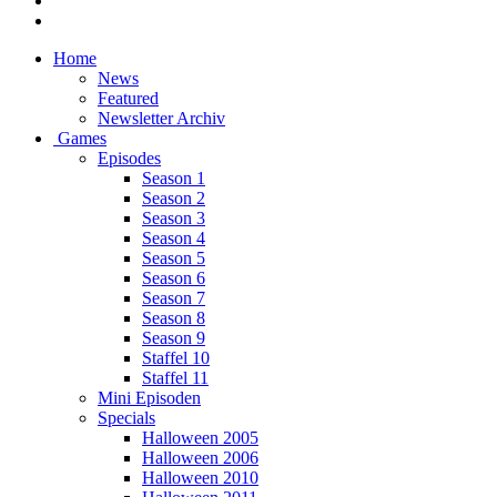
Home
News
Featured
Newsletter Archiv
Games
Episodes
Season 1
Season 2
Season 3
Season 4
Season 5
Season 6
Season 7
Season 8
Season 9
Staffel 10
Staffel 11
Mini Episoden
Specials
Halloween 2005
Halloween 2006
Halloween 2010