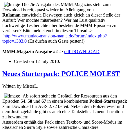
Die 2te Ausgabe des MMM-Magazins steht zum
Download bereit, quasi wieder im Alleingang von
Rulaman
entwickelt. Deswegen auch gleich an dieser Stelle der
Aufruf: Wer möchte mitarbeiten? Wer hat Lust qualitativ
hochwertige Testberichte über bestehende MMM-Episoden zu
verfassen? Bitte meldet euch in diesem Thread ->
http://www.maniac-mansion-mania.de/forum/index.php?
topic=1383.0
(Es dürfen auch Gäste posten!)
MMM-Magazin Ausgabe #2
->
pdf
DOWNLOAD
Created on
12 July 2010
.
Neues Starterpack: POLICE MOLEST
Written by MisterL.
Ab sofort steht ein Großteil der Ressourcen aus den
Episoden
54
,
58
und
67
in einem kombinierten
Polizei-Starterpack
zum Download für AGS 2.72 bereit. Neben dem Polizeirevier und
dem Justitzgebäude gibt es auch eine Tankstelle als neue Location
zu bewundern.
Ausserdem enthält das Pack einen Textbox- und Score-Modus im
klassischen Sierra-Style sowie zahlreiche Charaktere.