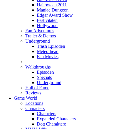
Halloween 2011
Maniac Dungeon
Edgar Award Show
Festivitäten
Hollywood
Fan Adventures
Trailer & Demos
Underground
Trash Episoden
Meteorhead
Fan Movies
Walkthroughs
Episoden
Specials
Underground
Hall of Fame
Reviews
Game World
Locations
Characters
Characters
Expanded Characters
Dott Charaktere