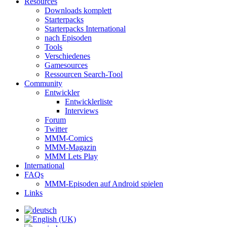
Resources
Downloads komplett
Starterpacks
Starterpacks International
nach Episoden
Tools
Verschiedenes
Gamesources
Ressourcen Search-Tool
Community
Entwickler
Entwicklerliste
Interviews
Forum
Twitter
MMM-Comics
MMM-Magazin
MMM Lets Play
International
FAQs
MMM-Episoden auf Android spielen
Links