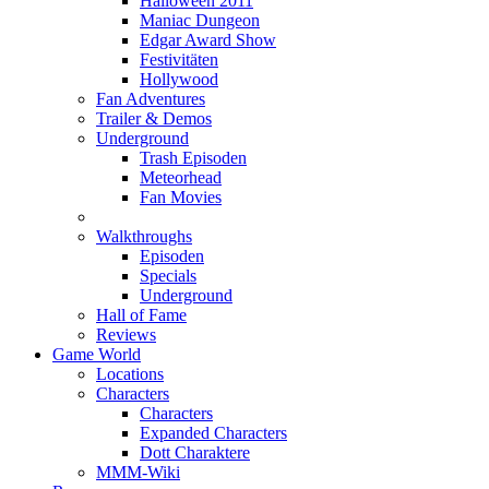
Halloween 2011
Maniac Dungeon
Edgar Award Show
Festivitäten
Hollywood
Fan Adventures
Trailer & Demos
Underground
Trash Episoden
Meteorhead
Fan Movies
Walkthroughs
Episoden
Specials
Underground
Hall of Fame
Reviews
Game World
Locations
Characters
Characters
Expanded Characters
Dott Charaktere
MMM-Wiki