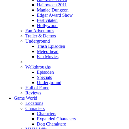
Halloween 2011
Maniac Dungeon
Edgar Award Show
Festivitäten
Hollywood
Fan Adventures
Trailer & Demos
Underground
Trash Episoden
Meteorhead
Fan Movies
Walkthroughs
Episoden
Specials
Underground
Hall of Fame
Reviews
Game World
Locations
Characters
Characters
Expanded Characters
Dott Charaktere