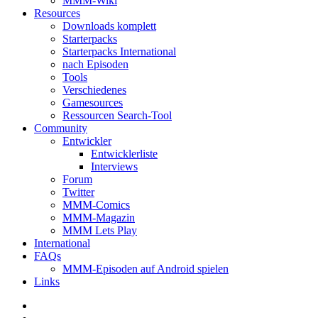
MMM-Wiki
Resources
Downloads komplett
Starterpacks
Starterpacks International
nach Episoden
Tools
Verschiedenes
Gamesources
Ressourcen Search-Tool
Community
Entwickler
Entwicklerliste
Interviews
Forum
Twitter
MMM-Comics
MMM-Magazin
MMM Lets Play
International
FAQs
MMM-Episoden auf Android spielen
Links