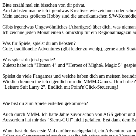
Bitte erzähl mal ein bisschen von dir privat.
Am Liebsten mache ich irgendwas Kreatives wie zeichnen oder schre
Mein anderes größeres Hobby sind die amerikanischen S/W-Komödie
Gibts irgendwas Ungewöhnliches (Abartiges;) über dich, was niema
Ich zeichne jeden Monat einen Comicstrip für ein Regionalmagazin aus
Was für Spiele, spielst du am liebsten?
Gute, traditionelle Adventures (gibt leider zu wenig), gerne auch Str
Was spielst du jetzt gerade?
Zuletzt habe ich "Hitman 4" und "Heroes of Might& Magic 5" gespiel
Spielst du viele Fangames und welche haben dich am meisten beeind
Wirklich kennen tue ich eigentlich nur die MMM-Games. Durch die AG
"Leisure Suit Larry 2". Endlich mit Point'n'Click-Steuerung!
Wie bist du zum Spiele erstellen gekommen?
Auch durch MMM. Ich hatte Jahre zuvor schon von AGS gehört und es 
Ausserdem hat mir das "Sierra-GUI" nicht gefallen. Erst dank dem 
Wann hast du das erste Mal darüber nachgedacht, ein Adventure zu 