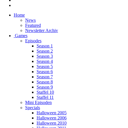
Home
News
Featured
Newsletter Archiv
Games
Episodes
Season 1
Season 2
Season 3
Season 4
Season 5
Season 6
Season 7
Season 8
Season 9
Staffel 10
Staffel 11
Mini Episoden
Specials
Halloween 2005
Halloween 2006
Halloween 2010