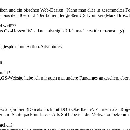
iben und ein bisschen Web-Design. (Kann man alles in gesammelter F
n aus den 30er und 40er Jahren der großen US-Komiker (Marx Bros., 
nd weiß??
 Ost-Hessen. Was daran abartig ist? Ich mache es für umsonst... ;-)
ategiespiele und Action-Adventures.
t.
ruckt?
S-Website habe ich mir auch mal andere Fangames angesehen, aber nie 
ausprobiert (Damals noch mit DOS-Oberfläche). Zu mehr als "Roger" ü
Bernard-Starterpack im Lucas-Arts Stil habe ich die Motivation beko
machen?