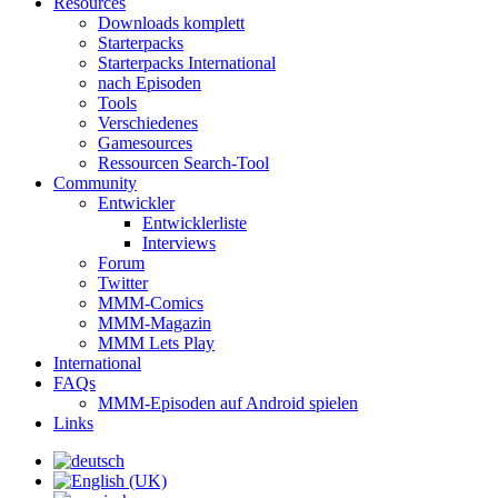
Resources
Downloads komplett
Starterpacks
Starterpacks International
nach Episoden
Tools
Verschiedenes
Gamesources
Ressourcen Search-Tool
Community
Entwickler
Entwicklerliste
Interviews
Forum
Twitter
MMM-Comics
MMM-Magazin
MMM Lets Play
International
FAQs
MMM-Episoden auf Android spielen
Links