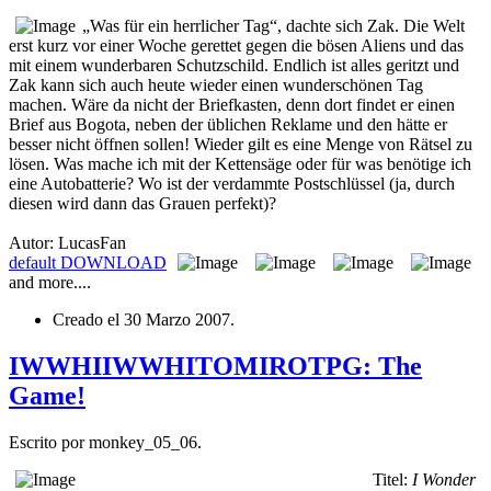
„Was für ein herrlicher Tag“, dachte sich Zak. Die Welt
erst kurz vor einer Woche gerettet gegen die bösen Aliens und das
mit einem wunderbaren Schutzschild. Endlich ist alles geritzt und
Zak kann sich auch heute wieder einen wunderschönen Tag
machen. Wäre da nicht der Briefkasten, denn dort findet er einen
Brief aus Bogota, neben der üblichen Reklame und den hätte er
besser nicht öffnen sollen! Wieder gilt es eine Menge von Rätsel zu
lösen. Was mache ich mit der Kettensäge oder für was benötige ich
eine Autobatterie? Wo ist der verdammte Postschlüssel (ja, durch
diesen wird dann das Grauen perfekt)?
Autor: LucasFan
default
DOWNLOAD
and more....
Creado el
30 Marzo 2007
.
IWWHIIWWHITOMIROTPG: The
Game!
Escrito por monkey_05_06.
Titel:
I Wonder