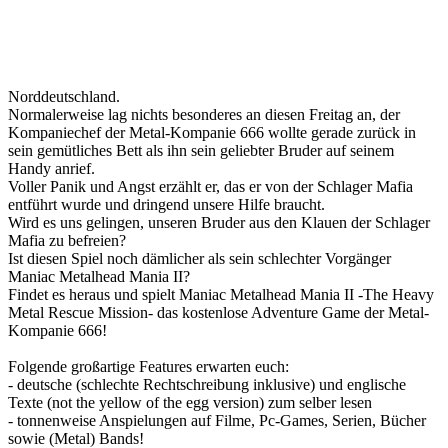
Norddeutschland.
Normalerweise lag nichts besonderes an diesen Freitag an, der
Kompaniechef der Metal-Kompanie 666 wollte gerade zurück in
sein gemütliches Bett als ihn sein geliebter Bruder auf seinem
Handy anrief.
Voller Panik und Angst erzählt er, das er von der Schlager Mafia
entführt wurde und dringend unsere Hilfe braucht.
Wird es uns gelingen, unseren Bruder aus den Klauen der Schlager
Mafia zu befreien?
Ist diesen Spiel noch dämlicher als sein schlechter Vorgänger
Maniac Metalhead Mania II?
Findet es heraus und spielt Maniac Metalhead Mania II -The Heavy
Metal Rescue Mission- das kostenlose Adventure Game der Metal-
Kompanie 666!
Folgende großartige Features erwarten euch:
- deutsche (schlechte Rechtschreibung inklusive) und englische
Texte (not the yellow of the egg version) zum selber lesen
- tonnenweise Anspielungen auf Filme, Pc-Games, Serien, Bücher
sowie (Metal) Bands!