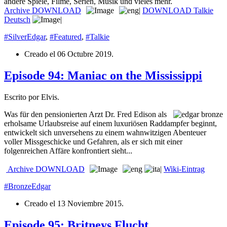
andere Spiele, Filme, Serien, Musik und vieles mehr.
Archive
DOWNLOAD
|
DOWNLOAD Talkie
Deutsch
|
#SilverEdgar
,
#Featured
,
#Talkie
Creado el
06 Octubre 2019
.
Episode 94: Maniac on the Mississippi
Escrito por Elvis.
Was für den pensionierten Arzt Dr. Fred Edison als
erholsame Urlaubsreise auf einem luxuriösen Raddampfer beginnt,
entwickelt sich unversehens zu einem wahnwitzigen Abenteuer
voller Missgeschicke und Gefahren, als er sich mit einer
folgenreichen Affäre konfrontiert sieht...
Archive
DOWNLOAD
|
Wiki-Eintrag
#BronzeEdgar
Creado el
13 Noviembre 2015
.
Episode 95: Britneys Flucht