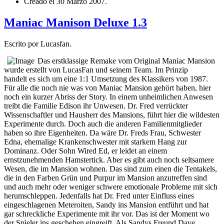
Creado el
30 Marzo 2007
.
Maniac Manison Deluxe 1.3
Escrito por Lucasfan.
Das erstklassige Remake vom Original Maniac Mansion
wurde erstellt von LucasFan und seinem Team. Im Prinzip
handelt es sich um eine 1:1 Umsetzung des Klassikers von 1987.
Für alle die noch nie was von Maniac Mansion gehört haben, hier
noch ein kurzer Abriss der Story. In einem unheimlichen Anwesen
treibt die Familie Edison ihr Unwesen. Dr. Fred verrückter
Wissenschaftler und Hausherr des Mansions, führt hier die wildesten
Experimente durch. Doch auch die anderen Familienmitglieder
haben so ihre Eigenheiten. Da wäre Dr. Freds Frau, Schwester
Edna, ehemalige Krankenschwester mit starkem Hang zur
Dominanz. Oder Sohn Wired Ed, er leidet an einem
ernstzunehmenden Hamstertick. Aber es gibt auch noch seltsamere
Wesen, die im Mansion wohnen. Das sind zum einen die Tentakels,
die in den Farben Grün und Purpur im Mansion anzutreffen sind
und auch mehr oder weniger schwere emotionale Probleme mit sich
herumschleppen. Jedenfalls hat Dr. Fred unter Einfluss eines
eingeschlagenen Meteroiten, Sandy ins Mansion entführt und hat
gar schreckliche Experimente mit ihr vor. Das ist der Moment wo
der Spieler ins geschehen eingreift. Als Sandys Freund Dave,