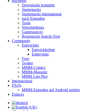
Recursos
Downloads komplett
Starterpacks
Starterpacks International
nach Episoden
Tools
Verschiedenes
Gamesources
Ressourcen Search-Tool
Community
Entwickler
Entwicklerliste
Entrevistas
Foro
Twitter
MMM-Comics
MMM-Magazin
MMM Lets Play
Internacional
FAQs
MMM-Episoden auf Android spielen
Enlaces