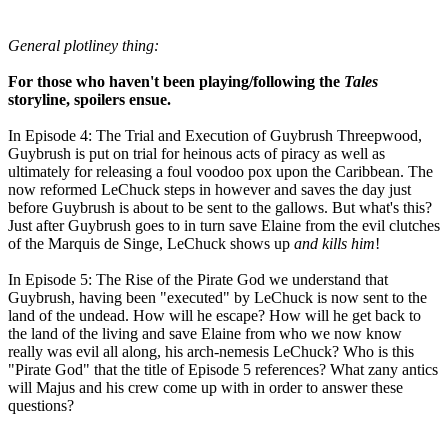
General plotliney thing:
For those who haven't been playing/following the
Tales
storyline, spoilers ensue.
In Episode 4: The Trial and Execution of Guybrush Threepwood,
Guybrush is put on trial for heinous acts of piracy as well as
ultimately for releasing a foul voodoo pox upon the Caribbean. The
now reformed LeChuck steps in however and saves the day just
before Guybrush is about to be sent to the gallows. But what's this?
Just after Guybrush goes to in turn save Elaine from the evil clutches
of the Marquis de Singe, LeChuck shows up
and kills him
!
In Episode 5: The Rise of the Pirate God we understand that
Guybrush, having been "executed" by LeChuck is now sent to the
land of the undead. How will he escape? How will he get back to
the land of the living and save Elaine from who we now know
really was evil all along, his arch-nemesis LeChuck? Who is this
"Pirate God" that the title of Episode 5 references? What zany antics
will Majus and his crew come up with in order to answer these
questions?