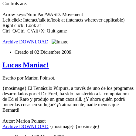
Controls are:
Arrow keys/Num Pad/WASD: Movement
Left click: Interact/talk to/look at (interacts wherever applicable)
Right click: Look at
Ctrl+Q/Ctrl+C/Alt+X: Quit game
Archive
DOWNLOAD
Creado el
02 Diciembre 2009
.
Lucas Maniac!
Escrito por Marion Poinsot.
{mosimage} El Tentáculo Púrpura, a través de uno de los programas
desarrollados por el Dr. Fred, ha sido transferido a la computadora
de Ed el Raro y produjo un gran caos allí. ¿Y ahora quién podrá
poner las cosas en su lugar? ¡Naturalmente, nadie menos que
Bernard!
Autor: Marion Poinsot
Archive
DOWNLOAD
{mosimage} {mosimage}