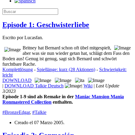
Episode 1: Geschwisterliebe
Escrito por Lucasfan.
Britney hat Bernard schon oft übel mitgespielt,
aber was sie nun wieder getan hat, schlägt dem Fass den
Boden aus! Genug ist genug, sagt sich Bernard und schwört
furchtbare Rache.
Komplettlösung
-
Spiellänge: kurz (28 Aktionen)
-
Schwierigkeit:
leicht
DOWNLOAD
|
DOWNLOAD Talkie Deutsch
|
Wiki
|
Last Update
3/2023
Episode 1-9 sind als Remake in der
Maniac Mansion Mania
Ronmastered Collection
enthalten.
#BronzeEdgar
,
#Talkie
Creado el
07 Marzo 2005
.