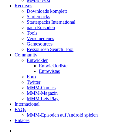
MMM-Wiki
Recursos
Downloads komplett
Starterpacks
Starterpacks International
nach Episoden
Tools
Verschiedenes
Gamesources
Ressourcen Search-Tool
Community
Entwickler
Entwicklerliste
Entrevistas
Foro
Twitter
MMM-Comics
MMM-Magazin
MMM Lets Play
Internacional
FAQs
MMM-Episoden auf Android spielen
Enlaces