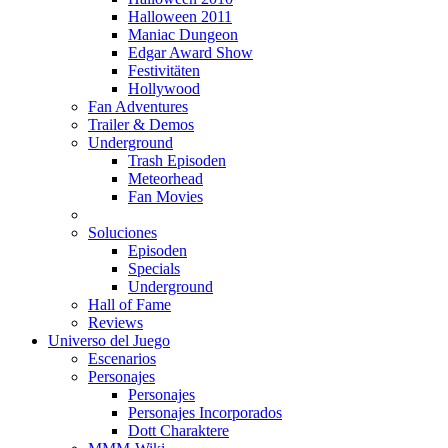
Halloween 2011
Maniac Dungeon
Edgar Award Show
Festivitäten
Hollywood
Fan Adventures
Trailer & Demos
Underground
Trash Episoden
Meteorhead
Fan Movies
Soluciones
Episoden
Specials
Underground
Hall of Fame
Reviews
Universo del Juego
Escenarios
Personajes
Personajes
Personajes Incorporados
Dott Charaktere