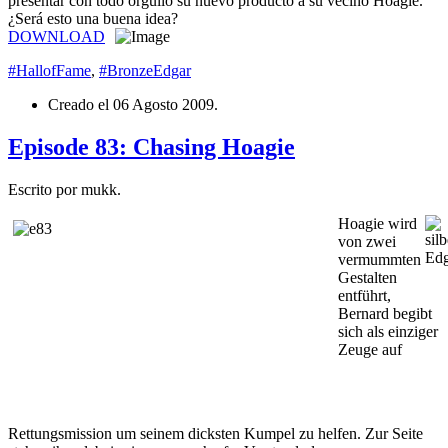
presentar con todo orgullo su nuevo producto a su vecino Hoagie.
¿Será esto una buena idea?
DOWNLOAD
#HallofFame
,
#BronzeEdgar
Creado el
06 Agosto 2009
.
Episode 83: Chasing Hoagie
Escrito por mukk.
Hoagie wird
von zwei
vermummten
Gestalten
entführt,
Bernard begibt
sich als einziger
Zeuge auf
Rettungsmission um seinem dicksten Kumpel zu helfen. Zur Seite