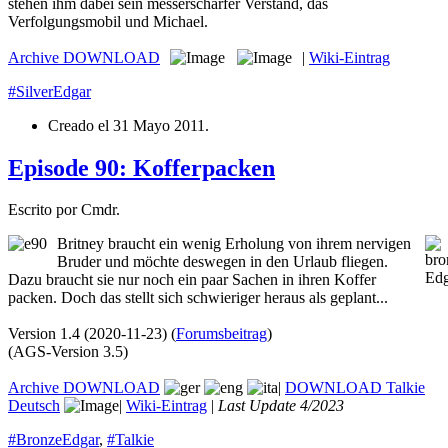
stehen ihm dabei sein messerscharfer Verstand, das
Verfolgungsmobil und Michael.
Archive
DOWNLOAD
|
Wiki-Eintrag
#SilverEdgar
Creado el
31 Mayo 2011
.
Episode 90: Kofferpacken
Escrito por Cmdr.
Britney braucht ein wenig Erholung von ihrem nervigen
Bruder und möchte deswegen in den Urlaub fliegen.
Dazu braucht sie nur noch ein paar Sachen in ihren Koffer
packen. Doch das stellt sich schwieriger heraus als geplant...
Version 1.4 (2020-11-23) (
Forumsbeitrag
)
(AGS-Version 3.5)
Archive
DOWNLOAD
|
DOWNLOAD Talkie
Deutsch
|
Wiki-Eintrag
|
Last Update 4/2023
#BronzeEdgar
,
#Talkie