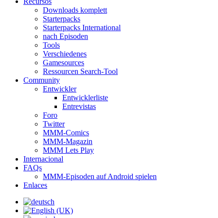
Recursos
Downloads komplett
Starterpacks
Starterpacks International
nach Episoden
Tools
Verschiedenes
Gamesources
Ressourcen Search-Tool
Community
Entwickler
Entwicklerliste
Entrevistas
Foro
Twitter
MMM-Comics
MMM-Magazin
MMM Lets Play
Internacional
FAQs
MMM-Episoden auf Android spielen
Enlaces