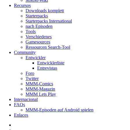
MMM-Wiki
Recursos
Downloads komplett
Starterpacks
Starterpacks International
nach Episoden
Tools
Verschiedenes
Gamesources
Ressourcen Search-Tool
Community
Entwickler
Entwicklerliste
Entrevistas
Foro
Twitter
MMM-Comics
MMM-Magazin
MMM Lets Play
Internacional
FAQs
MMM-Episoden auf Android spielen
Enlaces