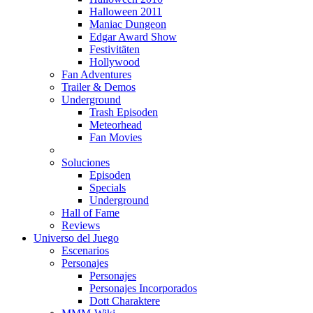
Halloween 2011
Maniac Dungeon
Edgar Award Show
Festivitäten
Hollywood
Fan Adventures
Trailer & Demos
Underground
Trash Episoden
Meteorhead
Fan Movies
Soluciones
Episoden
Specials
Underground
Hall of Fame
Reviews
Universo del Juego
Escenarios
Personajes
Personajes
Personajes Incorporados
Dott Charaktere