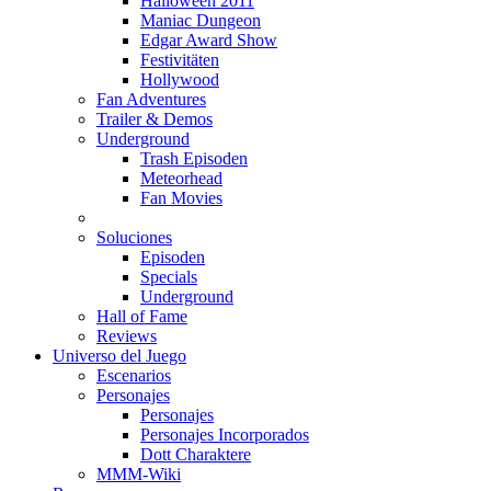
Halloween 2011
Maniac Dungeon
Edgar Award Show
Festivitäten
Hollywood
Fan Adventures
Trailer & Demos
Underground
Trash Episoden
Meteorhead
Fan Movies
Soluciones
Episoden
Specials
Underground
Hall of Fame
Reviews
Universo del Juego
Escenarios
Personajes
Personajes
Personajes Incorporados
Dott Charaktere
MMM-Wiki