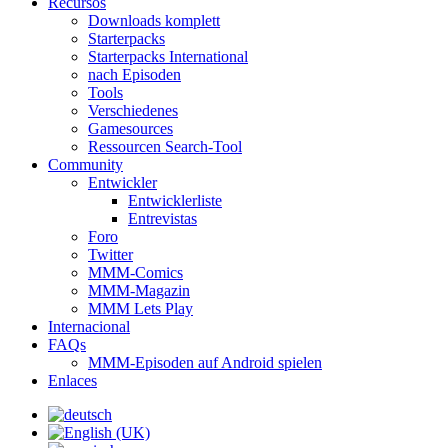
Recursos
Downloads komplett
Starterpacks
Starterpacks International
nach Episoden
Tools
Verschiedenes
Gamesources
Ressourcen Search-Tool
Community
Entwickler
Entwicklerliste
Entrevistas
Foro
Twitter
MMM-Comics
MMM-Magazin
MMM Lets Play
Internacional
FAQs
MMM-Episoden auf Android spielen
Enlaces