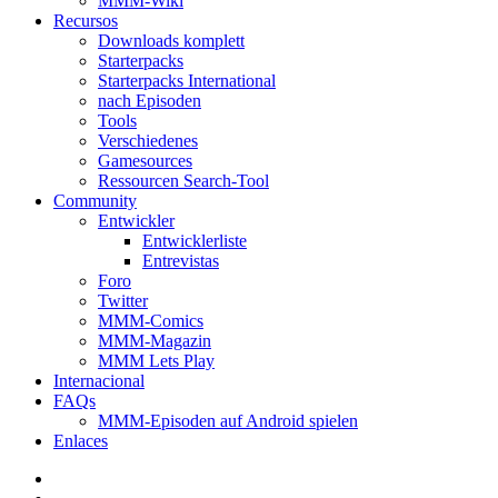
MMM-Wiki
Recursos
Downloads komplett
Starterpacks
Starterpacks International
nach Episoden
Tools
Verschiedenes
Gamesources
Ressourcen Search-Tool
Community
Entwickler
Entwicklerliste
Entrevistas
Foro
Twitter
MMM-Comics
MMM-Magazin
MMM Lets Play
Internacional
FAQs
MMM-Episoden auf Android spielen
Enlaces