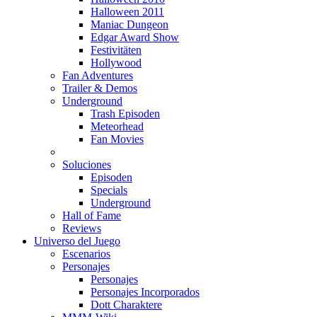
Halloween 2011
Maniac Dungeon
Edgar Award Show
Festivitäten
Hollywood
Fan Adventures
Trailer & Demos
Underground
Trash Episoden
Meteorhead
Fan Movies
Soluciones
Episoden
Specials
Underground
Hall of Fame
Reviews
Universo del Juego
Escenarios
Personajes
Personajes
Personajes Incorporados
Dott Charaktere