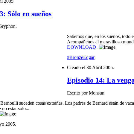
il 2005
.
3: Sólo en sueños
eGryphon.
Sabemos que, en los sueños, todo e
Acompáñenos al maravilloso mundo
DOWNLOAD
#BronzeEdgar
Creado el
30 Abril 2005
.
Episodio 14: La veng
Escrito por Monsun.
 Bernoulli suceden cosas extrañas. Los padres de Bernard están de vacac
 no estar solo...
yo 2005
.