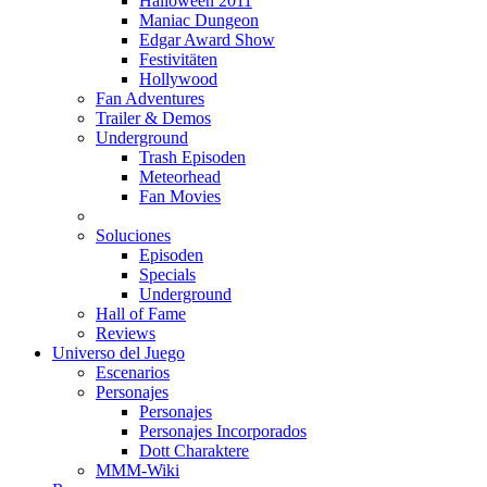
Halloween 2011
Maniac Dungeon
Edgar Award Show
Festivitäten
Hollywood
Fan Adventures
Trailer & Demos
Underground
Trash Episoden
Meteorhead
Fan Movies
Soluciones
Episoden
Specials
Underground
Hall of Fame
Reviews
Universo del Juego
Escenarios
Personajes
Personajes
Personajes Incorporados
Dott Charaktere
MMM-Wiki