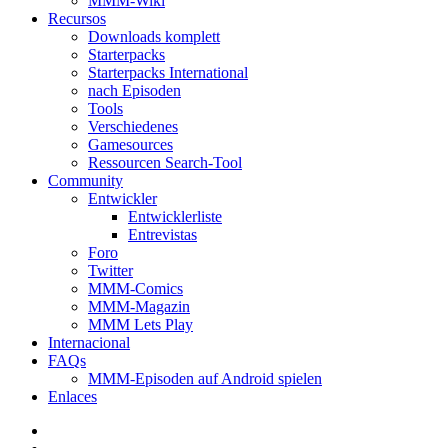
MMM-Wiki
Recursos
Downloads komplett
Starterpacks
Starterpacks International
nach Episoden
Tools
Verschiedenes
Gamesources
Ressourcen Search-Tool
Community
Entwickler
Entwicklerliste
Entrevistas
Foro
Twitter
MMM-Comics
MMM-Magazin
MMM Lets Play
Internacional
FAQs
MMM-Episoden auf Android spielen
Enlaces