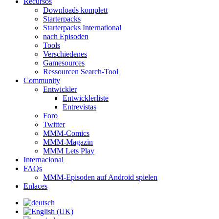
Recursos
Downloads komplett
Starterpacks
Starterpacks International
nach Episoden
Tools
Verschiedenes
Gamesources
Ressourcen Search-Tool
Community
Entwickler
Entwicklerliste
Entrevistas
Foro
Twitter
MMM-Comics
MMM-Magazin
MMM Lets Play
Internacional
FAQs
MMM-Episoden auf Android spielen
Enlaces