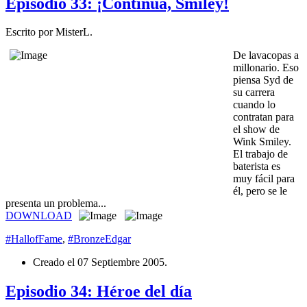
Episodio 33: ¡Continúa, Smiley!
Escrito por MisterL.
De lavacopas a
millonario. Eso
piensa Syd de
su carrera
cuando lo
contratan para
el show de
Wink Smiley.
El trabajo de
baterista es
muy fácil para
él, pero se le
presenta un problema...
DOWNLOAD
#HallofFame
,
#BronzeEdgar
Creado el
07 Septiembre 2005
.
Episodio 34: Héroe del día