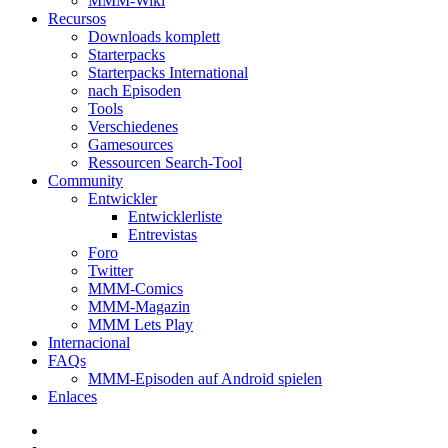
MMM-Wiki
Recursos
Downloads komplett
Starterpacks
Starterpacks International
nach Episoden
Tools
Verschiedenes
Gamesources
Ressourcen Search-Tool
Community
Entwickler
Entwicklerliste
Entrevistas
Foro
Twitter
MMM-Comics
MMM-Magazin
MMM Lets Play
Internacional
FAQs
MMM-Episoden auf Android spielen
Enlaces