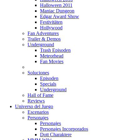
Halloween 2011
Maniac Dungeon
Edgar Award Show
Festivitäten
Hollywood
Fan Adventures
Trailer & Demos
Underground
Trash Episoden
Meteorhead
Fan Movies
Soluciones
Episoden
Specials
Underground
Hall of Fame
Reviews
Universo del Juego
Escenarios
Personajes
Personajes
Personajes Incorporados
Dott Charaktere