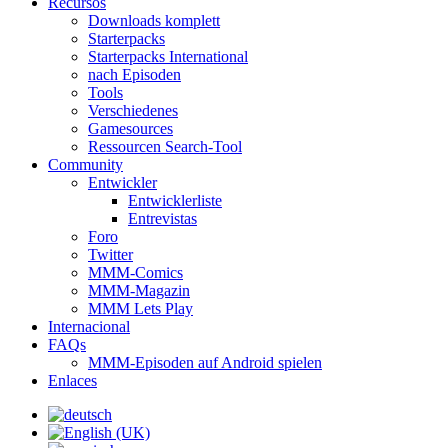
Recursos
Downloads komplett
Starterpacks
Starterpacks International
nach Episoden
Tools
Verschiedenes
Gamesources
Ressourcen Search-Tool
Community
Entwickler
Entwicklerliste
Entrevistas
Foro
Twitter
MMM-Comics
MMM-Magazin
MMM Lets Play
Internacional
FAQs
MMM-Episoden auf Android spielen
Enlaces