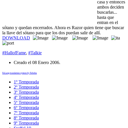
casa y entonces
ambos deciden
buscarlas...
hasta que
entran en el
sótano y quedan encerrados. Ahora es Razor quien tiene que buscar
la llave del sótano para que los dos puedan salir de allí.
DOWNLOAD
#HallofFame
,
#Talkie
Creado el
08 Enero 2006
.
FaLang translation system by Faboba
1º Temporada
2º Temporada
3º Temporada
4º Temporada
5º Temporada
6º Temporada
7º Temporada
8º Temporada
9º Temporada