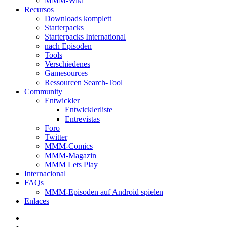
MMM-Wiki
Recursos
Downloads komplett
Starterpacks
Starterpacks International
nach Episoden
Tools
Verschiedenes
Gamesources
Ressourcen Search-Tool
Community
Entwickler
Entwicklerliste
Entrevistas
Foro
Twitter
MMM-Comics
MMM-Magazin
MMM Lets Play
Internacional
FAQs
MMM-Episoden auf Android spielen
Enlaces