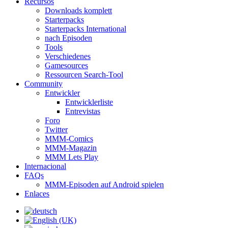
Recursos
Downloads komplett
Starterpacks
Starterpacks International
nach Episoden
Tools
Verschiedenes
Gamesources
Ressourcen Search-Tool
Community
Entwickler
Entwicklerliste
Entrevistas
Foro
Twitter
MMM-Comics
MMM-Magazin
MMM Lets Play
Internacional
FAQs
MMM-Episoden auf Android spielen
Enlaces