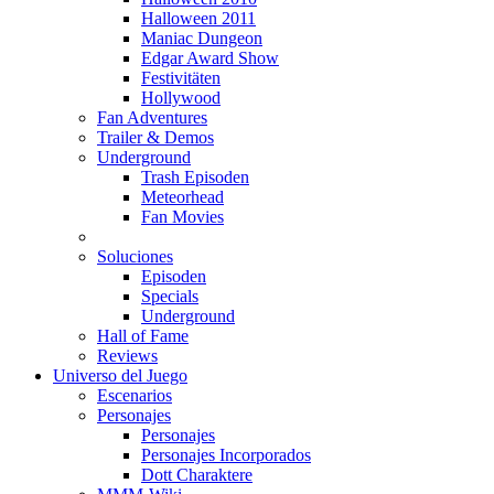
Halloween 2011
Maniac Dungeon
Edgar Award Show
Festivitäten
Hollywood
Fan Adventures
Trailer & Demos
Underground
Trash Episoden
Meteorhead
Fan Movies
Soluciones
Episoden
Specials
Underground
Hall of Fame
Reviews
Universo del Juego
Escenarios
Personajes
Personajes
Personajes Incorporados
Dott Charaktere