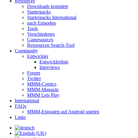
Resources
Downloads komplett
Starterpacks
Starterpacks International
nach Episoden
Tools
Verschiedenes
Gamesources
Ressourcen Search-Tool
Community
Entwickler
Entwicklerliste
Interviews
Forum
Twitter
MMM-Comics
MMM-Magazin
MMM Lets Play
International
FAQs
MMM-Episoden auf Android spielen
Links