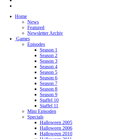
Home
News
Featured
Newsletter Archiv
Games
Episodes
Season 1
Season 2
Season 3
Season 4
Season 5
Season 6
Season 7
Season 8
Season 9
Staffel 10
Staffel 11
Mini Episoden
Specials
Halloween 2005
Halloween 2006
Halloween 2010