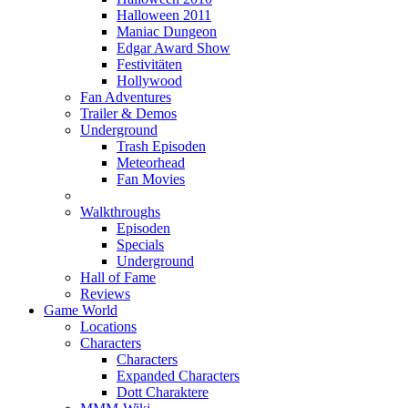
Halloween 2011
Maniac Dungeon
Edgar Award Show
Festivitäten
Hollywood
Fan Adventures
Trailer & Demos
Underground
Trash Episoden
Meteorhead
Fan Movies
Walkthroughs
Episoden
Specials
Underground
Hall of Fame
Reviews
Game World
Locations
Characters
Characters
Expanded Characters
Dott Charaktere