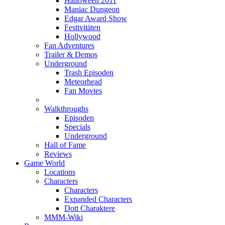
Halloween 2011
Maniac Dungeon
Edgar Award Show
Festivitäten
Hollywood
Fan Adventures
Trailer & Demos
Underground
Trash Episoden
Meteorhead
Fan Movies
Walkthroughs
Episoden
Specials
Underground
Hall of Fame
Reviews
Game World
Locations
Characters
Characters
Expanded Characters
Dott Charaktere
MMM-Wiki