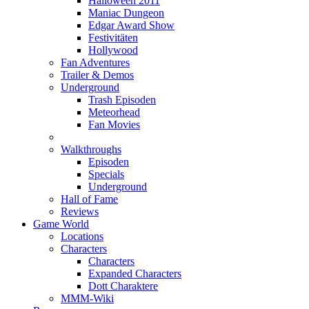
Halloween 2011
Maniac Dungeon
Edgar Award Show
Festivitäten
Hollywood
Fan Adventures
Trailer & Demos
Underground
Trash Episoden
Meteorhead
Fan Movies
Walkthroughs
Episoden
Specials
Underground
Hall of Fame
Reviews
Game World
Locations
Characters
Characters
Expanded Characters
Dott Charaktere
MMM-Wiki