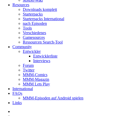
MMM-Wiki
Resources
Downloads komplett
Starterpacks
Starterpacks International
nach Episoden
Tools
Verschiedenes
Gamesources
Ressourcen Search-Tool
Community
Entwickler
Entwicklerliste
Interviews
Forum
Twitter
MMM-Comics
MMM-Magazin
MMM Lets Play
International
FAQs
MMM-Episoden auf Android spielen
Links