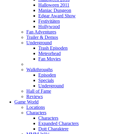
Halloween 2011
Maniac Dungeon
Edgar Award Show
Festivitäten
Hollywood
Fan Adventures
Trailer & Demos
Underground
Trash Episoden
Meteorhead
Fan Movies
Walkthroughs
Episoden
Specials
Underground
Hall of Fame
Reviews
Game World
Locations
Characters
Characters
Expanded Characters
Dott Charaktere