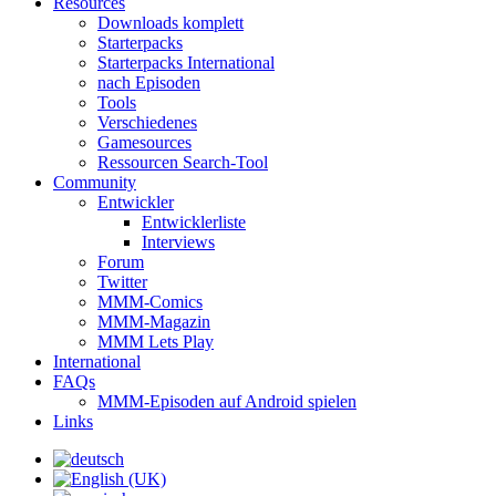
Resources
Downloads komplett
Starterpacks
Starterpacks International
nach Episoden
Tools
Verschiedenes
Gamesources
Ressourcen Search-Tool
Community
Entwickler
Entwicklerliste
Interviews
Forum
Twitter
MMM-Comics
MMM-Magazin
MMM Lets Play
International
FAQs
MMM-Episoden auf Android spielen
Links