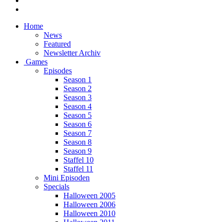
Home
News
Featured
Newsletter Archiv
Games
Episodes
Season 1
Season 2
Season 3
Season 4
Season 5
Season 6
Season 7
Season 8
Season 9
Staffel 10
Staffel 11
Mini Episoden
Specials
Halloween 2005
Halloween 2006
Halloween 2010