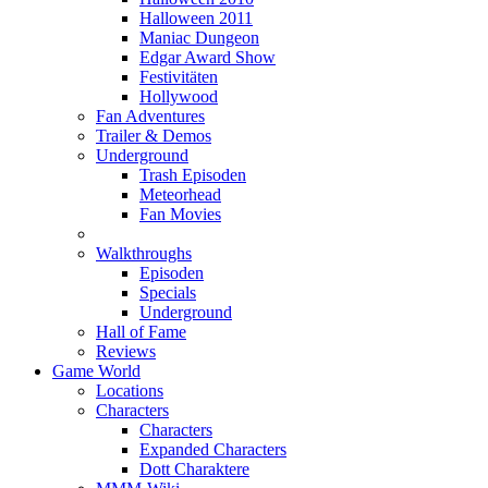
Halloween 2011
Maniac Dungeon
Edgar Award Show
Festivitäten
Hollywood
Fan Adventures
Trailer & Demos
Underground
Trash Episoden
Meteorhead
Fan Movies
Walkthroughs
Episoden
Specials
Underground
Hall of Fame
Reviews
Game World
Locations
Characters
Characters
Expanded Characters
Dott Charaktere