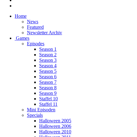
Home
News
Featured
Newsletter Archiv
Games
Episodes
Season 1
Season 2
Season 3
Season 4
Season 5
Season 6
Season 7
Season 8
Season 9
Staffel 10
Staffel 11
Mini Episoden
Specials
Halloween 2005
Halloween 2006
Halloween 2010