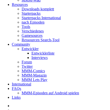
MMM-Wiki
Resources
Downloads komplett
Starterpacks
Starterpacks International
nach Episoden
Tools
Verschiedenes
Gamesources
Ressourcen Search-Tool
Community
Entwickler
Entwicklerliste
Interviews
Forum
Twitter
MMM-Comics
MMM-Magazin
MMM Lets Play
International
FAQs
MMM-Episoden auf Android spielen
Links