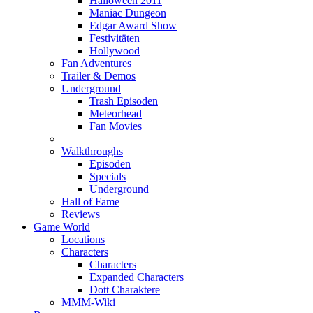
Halloween 2011
Maniac Dungeon
Edgar Award Show
Festivitäten
Hollywood
Fan Adventures
Trailer & Demos
Underground
Trash Episoden
Meteorhead
Fan Movies
Walkthroughs
Episoden
Specials
Underground
Hall of Fame
Reviews
Game World
Locations
Characters
Characters
Expanded Characters
Dott Charaktere
MMM-Wiki