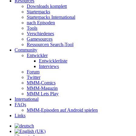
Resources
Downloads komplett
Starterpacks
Starterpacks International
nach Episoden
Tools
Verschiedenes
Gamesources
Ressourcen Search-Tool
Community
Entwickler
Entwicklerliste
Interviews
Forum
Twitter
MMM-Comics
MMM-Magazin
MMM Lets Play
International
FAQs
MMM-Episoden auf Android spielen
Links