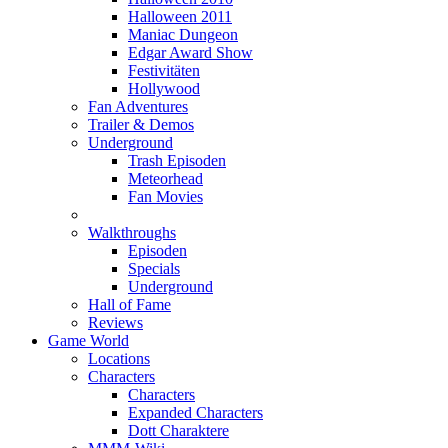
Halloween 2011
Maniac Dungeon
Edgar Award Show
Festivitäten
Hollywood
Fan Adventures
Trailer & Demos
Underground
Trash Episoden
Meteorhead
Fan Movies
Walkthroughs
Episoden
Specials
Underground
Hall of Fame
Reviews
Game World
Locations
Characters
Characters
Expanded Characters
Dott Charaktere