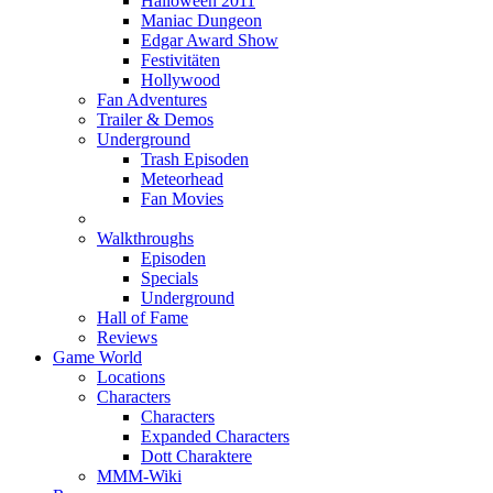
Halloween 2011
Maniac Dungeon
Edgar Award Show
Festivitäten
Hollywood
Fan Adventures
Trailer & Demos
Underground
Trash Episoden
Meteorhead
Fan Movies
Walkthroughs
Episoden
Specials
Underground
Hall of Fame
Reviews
Game World
Locations
Characters
Characters
Expanded Characters
Dott Charaktere
MMM-Wiki