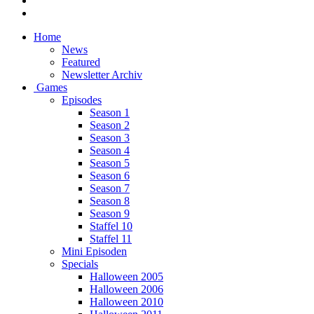
Home
News
Featured
Newsletter Archiv
Games
Episodes
Season 1
Season 2
Season 3
Season 4
Season 5
Season 6
Season 7
Season 8
Season 9
Staffel 10
Staffel 11
Mini Episoden
Specials
Halloween 2005
Halloween 2006
Halloween 2010