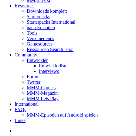
MMM-Wiki
Resources
Downloads komplett
Starterpacks
Starterpacks International
nach Episoden
Tools
Verschiedenes
Gamesources
Ressourcen Search-Tool
Community
Entwickler
Entwicklerliste
Interviews
Forum
Twitter
MMM-Comics
MMM-Magazin
MMM Lets Play
International
FAQs
MMM-Episoden auf Android spielen
Links