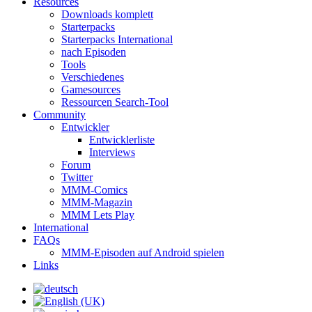
Resources
Downloads komplett
Starterpacks
Starterpacks International
nach Episoden
Tools
Verschiedenes
Gamesources
Ressourcen Search-Tool
Community
Entwickler
Entwicklerliste
Interviews
Forum
Twitter
MMM-Comics
MMM-Magazin
MMM Lets Play
International
FAQs
MMM-Episoden auf Android spielen
Links