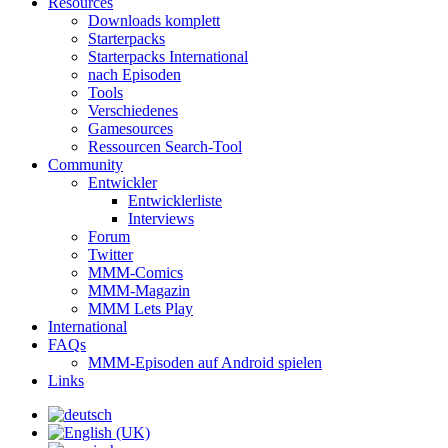
Resources
Downloads komplett
Starterpacks
Starterpacks International
nach Episoden
Tools
Verschiedenes
Gamesources
Ressourcen Search-Tool
Community
Entwickler
Entwicklerliste
Interviews
Forum
Twitter
MMM-Comics
MMM-Magazin
MMM Lets Play
International
FAQs
MMM-Episoden auf Android spielen
Links