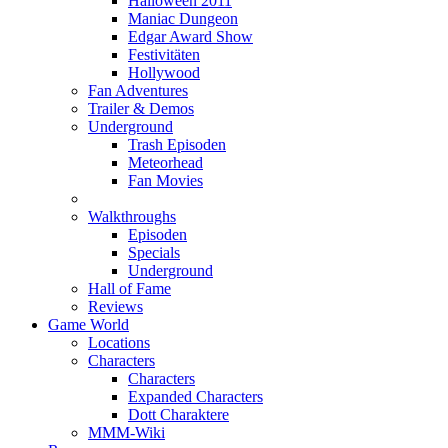
Halloween 2011
Maniac Dungeon
Edgar Award Show
Festivitäten
Hollywood
Fan Adventures
Trailer & Demos
Underground
Trash Episoden
Meteorhead
Fan Movies
Walkthroughs
Episoden
Specials
Underground
Hall of Fame
Reviews
Game World
Locations
Characters
Characters
Expanded Characters
Dott Charaktere
MMM-Wiki