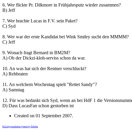
6. Wer flickte Pr. Dilkmore in Frühjahrsputz wieder zusammen?
B) Jeff
7. Wer brachte Lucas in F.V. sein Paket?
C) Syd
8. Wer war der erste Kandidat bei Wink Smiley sucht den MMMM?
C) Jeff
9. Wonach fragt Bernard in BM2M?
A) Ob der Dickzi-kloh-serviss schon da war.
10. An was hat sich der Rentner verschluckt?
A) Rehbraten
11. An welchem Wochentag spielt "Rettet Sandy"?
A) Samstag
12. Für was bedankt sich Syd, wenn an bei HdF 1 die Versionsnumme
D) Dass LucasFan schon gestorben ist
Created on
01 September 2007
.
FaLang translation system by Faboba