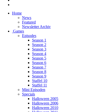
Home
News
Featured
Newsletter Archiv
Games
Episodes
Season 1
Season 2
Season 3
Season 4
Season 5
Season 6
Season 7
Season 8
Season 9
Staffel 10
Staffel 11
Mini Episoden
Specials
Halloween 2005
Halloween 2006
Halloween 2010