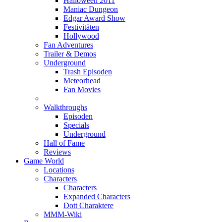
Halloween 2011
Maniac Dungeon
Edgar Award Show
Festivitäten
Hollywood
Fan Adventures
Trailer & Demos
Underground
Trash Episoden
Meteorhead
Fan Movies
Walkthroughs
Episoden
Specials
Underground
Hall of Fame
Reviews
Game World
Locations
Characters
Characters
Expanded Characters
Dott Charaktere
MMM-Wiki