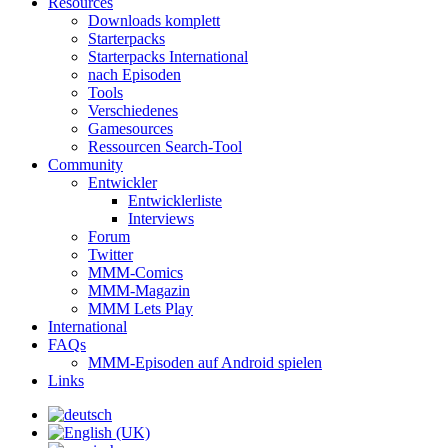
Resources
Downloads komplett
Starterpacks
Starterpacks International
nach Episoden
Tools
Verschiedenes
Gamesources
Ressourcen Search-Tool
Community
Entwickler
Entwicklerliste
Interviews
Forum
Twitter
MMM-Comics
MMM-Magazin
MMM Lets Play
International
FAQs
MMM-Episoden auf Android spielen
Links