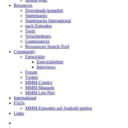
MMM-Wiki
Resources
Downloads komplett
Starterpacks
Starterpacks International
nach Episoden
Tools
Verschiedenes
Gamesources
Ressourcen Search-Tool
Community
Entwickler
Entwicklerliste
Interviews
Forum
Twitter
MMM-Comics
MMM-Magazin
MMM Lets Play
International
FAQs
MMM-Episoden auf Android spielen
Links