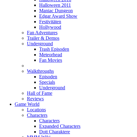
Halloween 2011
Maniac Dungeon
Edgar Award Show
Festivitäten
Hollywood
Fan Adventures
Trailer & Demos
Underground
Trash Episoden
Meteorhead
Fan Movies
Walkthroughs
Episoden
Specials
Underground
Hall of Fame
Reviews
Game World
Locations
Characters
Characters
Expanded Characters
Dott Charaktere