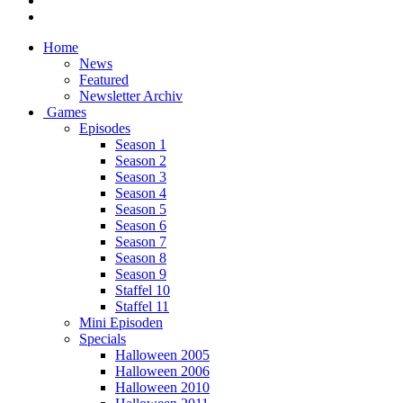
Home
News
Featured
Newsletter Archiv
Games
Episodes
Season 1
Season 2
Season 3
Season 4
Season 5
Season 6
Season 7
Season 8
Season 9
Staffel 10
Staffel 11
Mini Episoden
Specials
Halloween 2005
Halloween 2006
Halloween 2010