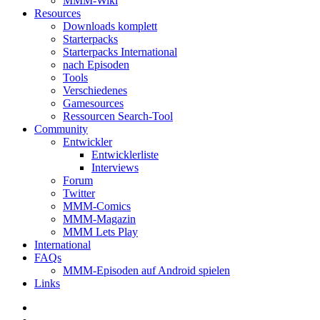
MMM-Wiki
Resources
Downloads komplett
Starterpacks
Starterpacks International
nach Episoden
Tools
Verschiedenes
Gamesources
Ressourcen Search-Tool
Community
Entwickler
Entwicklerliste
Interviews
Forum
Twitter
MMM-Comics
MMM-Magazin
MMM Lets Play
International
FAQs
MMM-Episoden auf Android spielen
Links