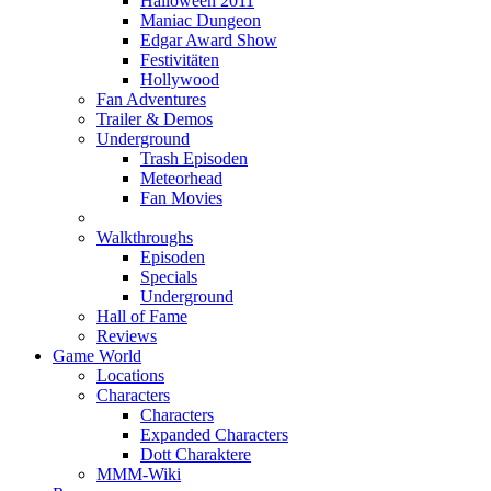
Halloween 2011
Maniac Dungeon
Edgar Award Show
Festivitäten
Hollywood
Fan Adventures
Trailer & Demos
Underground
Trash Episoden
Meteorhead
Fan Movies
Walkthroughs
Episoden
Specials
Underground
Hall of Fame
Reviews
Game World
Locations
Characters
Characters
Expanded Characters
Dott Charaktere
MMM-Wiki