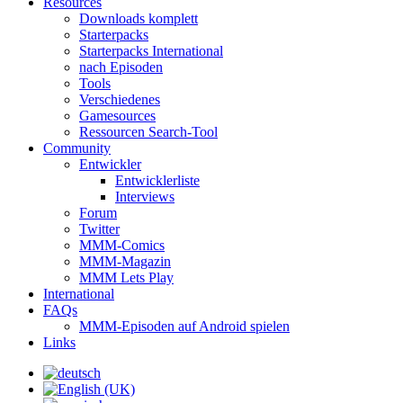
Resources
Downloads komplett
Starterpacks
Starterpacks International
nach Episoden
Tools
Verschiedenes
Gamesources
Ressourcen Search-Tool
Community
Entwickler
Entwicklerliste
Interviews
Forum
Twitter
MMM-Comics
MMM-Magazin
MMM Lets Play
International
FAQs
MMM-Episoden auf Android spielen
Links