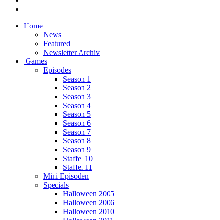
Home
News
Featured
Newsletter Archiv
Games
Episodes
Season 1
Season 2
Season 3
Season 4
Season 5
Season 6
Season 7
Season 8
Season 9
Staffel 10
Staffel 11
Mini Episoden
Specials
Halloween 2005
Halloween 2006
Halloween 2010