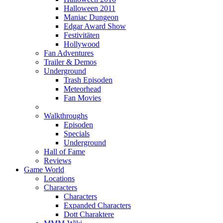
Halloween 2011
Maniac Dungeon
Edgar Award Show
Festivitäten
Hollywood
Fan Adventures
Trailer & Demos
Underground
Trash Episoden
Meteorhead
Fan Movies
Walkthroughs
Episoden
Specials
Underground
Hall of Fame
Reviews
Game World
Locations
Characters
Characters
Expanded Characters
Dott Charaktere