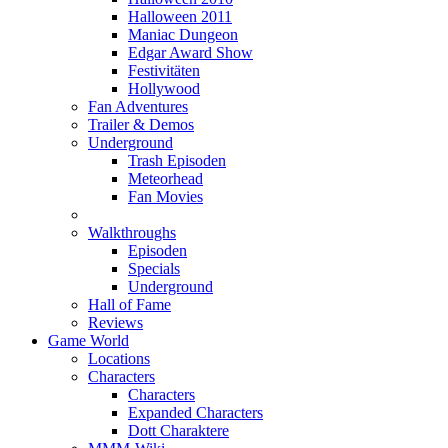
Halloween 2011
Maniac Dungeon
Edgar Award Show
Festivitäten
Hollywood
Fan Adventures
Trailer & Demos
Underground
Trash Episoden
Meteorhead
Fan Movies
Walkthroughs
Episoden
Specials
Underground
Hall of Fame
Reviews
Game World
Locations
Characters
Characters
Expanded Characters
Dott Charaktere