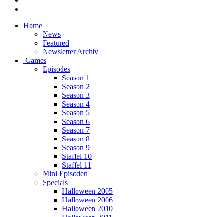
Home
News
Featured
Newsletter Archiv
Games
Episodes
Season 1
Season 2
Season 3
Season 4
Season 5
Season 6
Season 7
Season 8
Season 9
Staffel 10
Staffel 11
Mini Episoden
Specials
Halloween 2005
Halloween 2006
Halloween 2010