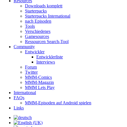
Resources
Downloads komplett
Starterpacks
Starterpacks International
nach Episoden
Tools
Verschiedenes
Gamesources
Ressourcen Search-Tool
Community
Entwickler
Entwicklerliste
Interviews
Forum
Twitter
MMM-Comics
MMM-Magazin
MMM Lets Play
International
FAQs
MMM-Episoden auf Android spielen
Links