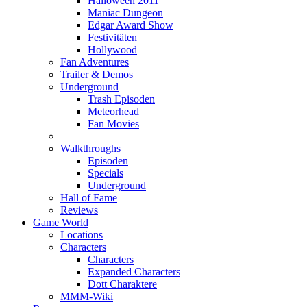
Halloween 2011
Maniac Dungeon
Edgar Award Show
Festivitäten
Hollywood
Fan Adventures
Trailer & Demos
Underground
Trash Episoden
Meteorhead
Fan Movies
Walkthroughs
Episoden
Specials
Underground
Hall of Fame
Reviews
Game World
Locations
Characters
Characters
Expanded Characters
Dott Charaktere
MMM-Wiki