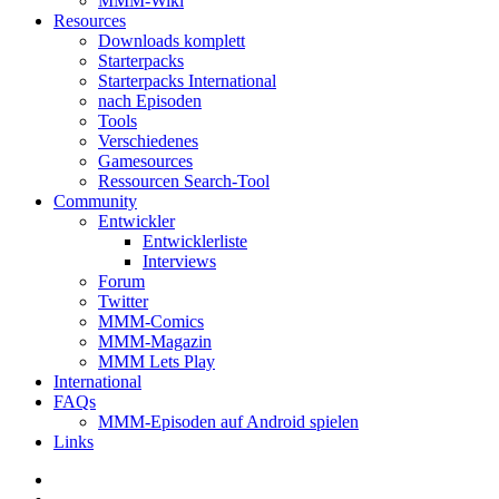
MMM-Wiki
Resources
Downloads komplett
Starterpacks
Starterpacks International
nach Episoden
Tools
Verschiedenes
Gamesources
Ressourcen Search-Tool
Community
Entwickler
Entwicklerliste
Interviews
Forum
Twitter
MMM-Comics
MMM-Magazin
MMM Lets Play
International
FAQs
MMM-Episoden auf Android spielen
Links