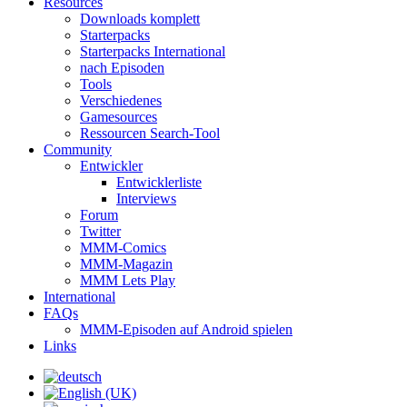
Resources
Downloads komplett
Starterpacks
Starterpacks International
nach Episoden
Tools
Verschiedenes
Gamesources
Ressourcen Search-Tool
Community
Entwickler
Entwicklerliste
Interviews
Forum
Twitter
MMM-Comics
MMM-Magazin
MMM Lets Play
International
FAQs
MMM-Episoden auf Android spielen
Links