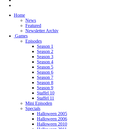
Home
News
Featured
Newsletter Archiv
Games
Episodes
Season 1
Season 2
Season 3
Season 4
Season 5
Season 6
Season 7
Season 8
Season 9
Staffel 10
Staffel 11
Mini Episoden
Specials
Halloween 2005
Halloween 2006
Halloween 2010