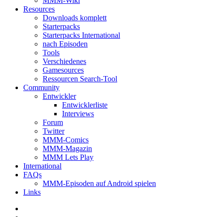
MMM-Wiki
Resources
Downloads komplett
Starterpacks
Starterpacks International
nach Episoden
Tools
Verschiedenes
Gamesources
Ressourcen Search-Tool
Community
Entwickler
Entwicklerliste
Interviews
Forum
Twitter
MMM-Comics
MMM-Magazin
MMM Lets Play
International
FAQs
MMM-Episoden auf Android spielen
Links