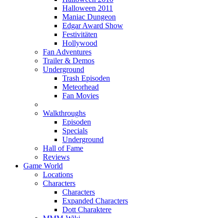
Halloween 2011
Maniac Dungeon
Edgar Award Show
Festivitäten
Hollywood
Fan Adventures
Trailer & Demos
Underground
Trash Episoden
Meteorhead
Fan Movies
Walkthroughs
Episoden
Specials
Underground
Hall of Fame
Reviews
Game World
Locations
Characters
Characters
Expanded Characters
Dott Charaktere