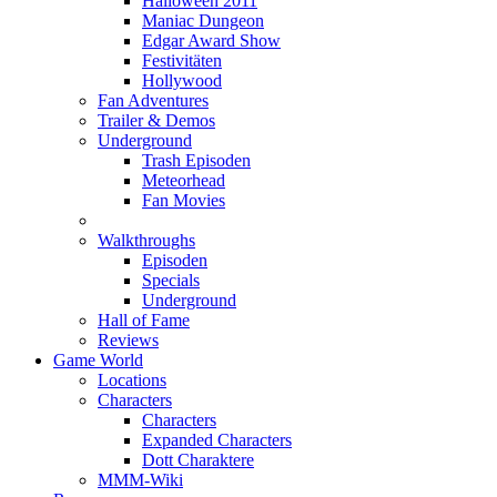
Halloween 2011
Maniac Dungeon
Edgar Award Show
Festivitäten
Hollywood
Fan Adventures
Trailer & Demos
Underground
Trash Episoden
Meteorhead
Fan Movies
Walkthroughs
Episoden
Specials
Underground
Hall of Fame
Reviews
Game World
Locations
Characters
Characters
Expanded Characters
Dott Charaktere
MMM-Wiki