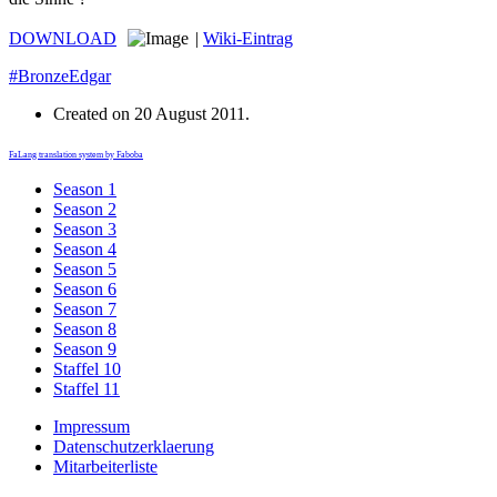
DOWNLOAD
|
Wiki-Eintrag
#BronzeEdgar
Created on
20 August 2011
.
FaLang translation system by Faboba
Season 1
Season 2
Season 3
Season 4
Season 5
Season 6
Season 7
Season 8
Season 9
Staffel 10
Staffel 11
Impressum
Datenschutzerklaerung
Mitarbeiterliste