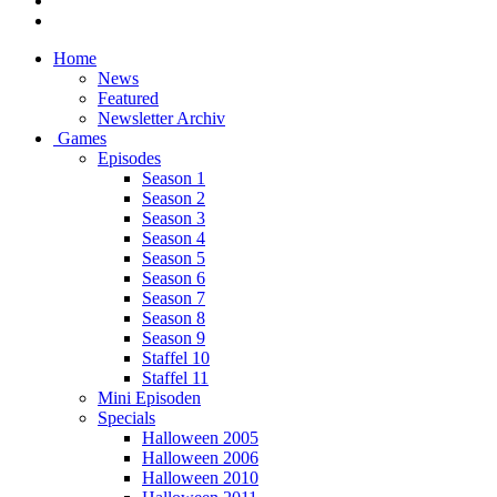
Home
News
Featured
Newsletter Archiv
Games
Episodes
Season 1
Season 2
Season 3
Season 4
Season 5
Season 6
Season 7
Season 8
Season 9
Staffel 10
Staffel 11
Mini Episoden
Specials
Halloween 2005
Halloween 2006
Halloween 2010