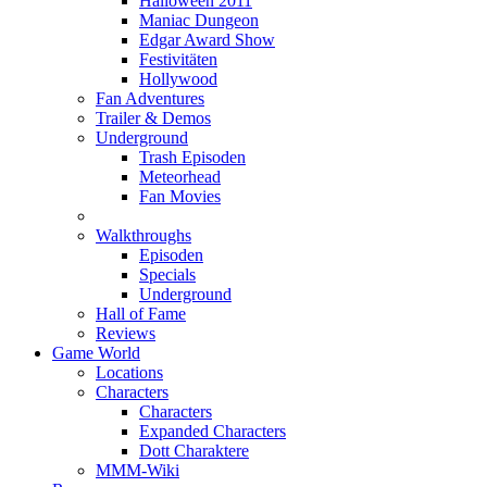
Halloween 2011
Maniac Dungeon
Edgar Award Show
Festivitäten
Hollywood
Fan Adventures
Trailer & Demos
Underground
Trash Episoden
Meteorhead
Fan Movies
Walkthroughs
Episoden
Specials
Underground
Hall of Fame
Reviews
Game World
Locations
Characters
Characters
Expanded Characters
Dott Charaktere
MMM-Wiki