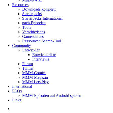
MMM-Wiki
Resources
Downloads komplett
Starterpacks
Starterpacks International
nach Episoden
Tools
Verschiedenes
Gamesources
Ressourcen Search-Tool
Community
Entwickler
Entwicklerliste
Interviews
Forum
Twitter
MMM-Comics
MMM-Magazin
MMM Lets Play
International
FAQs
MMM-Episoden auf Android spielen
Links