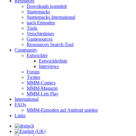
Resources
Downloads komplett
Starterpacks
Starterpacks International
nach Episoden
Tools
Verschiedenes
Gamesources
Ressourcen Search-Tool
Community
Entwickler
Entwicklerliste
Interviews
Forum
Twitter
MMM-Comics
MMM-Magazin
MMM Lets Play
International
FAQs
MMM-Episoden auf Android spielen
Links