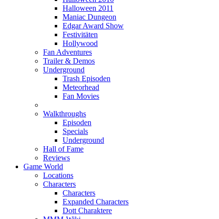
Halloween 2011
Maniac Dungeon
Edgar Award Show
Festivitäten
Hollywood
Fan Adventures
Trailer & Demos
Underground
Trash Episoden
Meteorhead
Fan Movies
Walkthroughs
Episoden
Specials
Underground
Hall of Fame
Reviews
Game World
Locations
Characters
Characters
Expanded Characters
Dott Charaktere