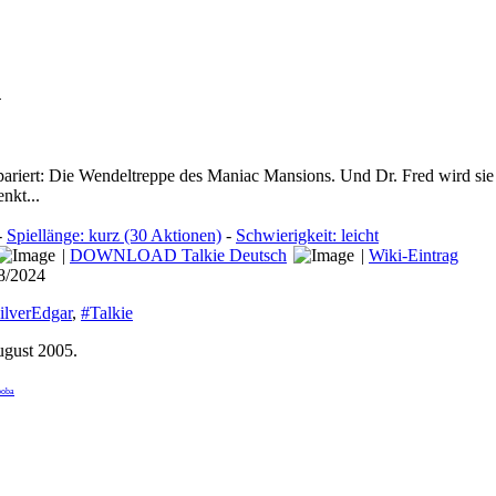
n
epariert: Die Wendeltreppe des Maniac Mansions. Und Dr. Fred wird sie h
nkt...
-
Spiellänge: kurz (30 Aktionen)
-
Schwierigkeit: leicht
|
DOWNLOAD Talkie Deutsch
|
Wiki-Eintrag
08/2024
ilverEdgar
,
#Talkie
ugust 2005
.
boba