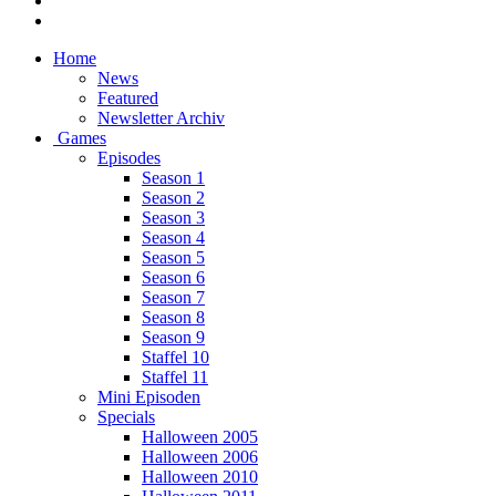
Home
News
Featured
Newsletter Archiv
Games
Episodes
Season 1
Season 2
Season 3
Season 4
Season 5
Season 6
Season 7
Season 8
Season 9
Staffel 10
Staffel 11
Mini Episoden
Specials
Halloween 2005
Halloween 2006
Halloween 2010