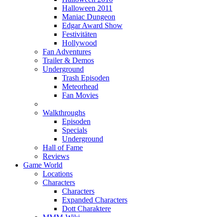
Halloween 2011
Maniac Dungeon
Edgar Award Show
Festivitäten
Hollywood
Fan Adventures
Trailer & Demos
Underground
Trash Episoden
Meteorhead
Fan Movies
Walkthroughs
Episoden
Specials
Underground
Hall of Fame
Reviews
Game World
Locations
Characters
Characters
Expanded Characters
Dott Charaktere