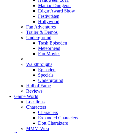
Halloween 2011
Maniac Dungeon
Edgar Award Show
Festivitäten
Hollywood
Fan Adventures
Trailer & Demos
Underground
Trash Episoden
Meteorhead
Fan Movies
Walkthroughs
Episoden
Specials
Underground
Hall of Fame
Reviews
Game World
Locations
Characters
Characters
Expanded Characters
Dott Charaktere
MMM-Wiki