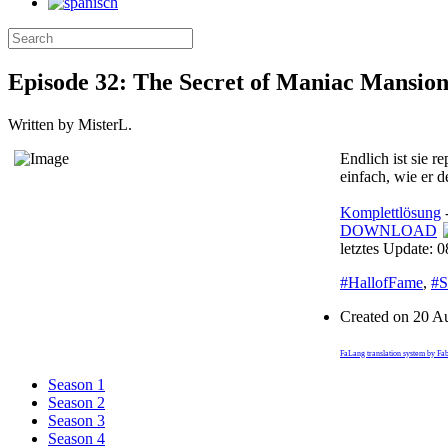
Episode 32: The Secret of Maniac Mansio
Written by MisterL.
Endlich ist sie r
einfach, wie er de
Komplettlösung
DOWNLOAD
letztes Update: 
#HallofFame
,
#S
Created on
20 A
FaLang translation system by Fa
Season 1
Season 2
Season 3
Season 4