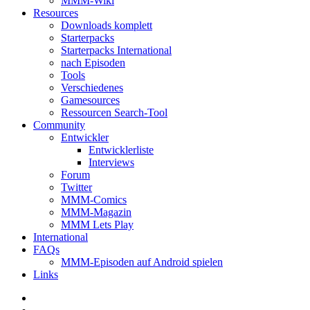
MMM-Wiki
Resources
Downloads komplett
Starterpacks
Starterpacks International
nach Episoden
Tools
Verschiedenes
Gamesources
Ressourcen Search-Tool
Community
Entwickler
Entwicklerliste
Interviews
Forum
Twitter
MMM-Comics
MMM-Magazin
MMM Lets Play
International
FAQs
MMM-Episoden auf Android spielen
Links