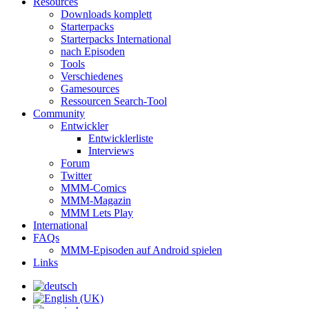
Resources
Downloads komplett
Starterpacks
Starterpacks International
nach Episoden
Tools
Verschiedenes
Gamesources
Ressourcen Search-Tool
Community
Entwickler
Entwicklerliste
Interviews
Forum
Twitter
MMM-Comics
MMM-Magazin
MMM Lets Play
International
FAQs
MMM-Episoden auf Android spielen
Links