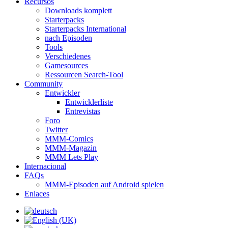
Recursos
Downloads komplett
Starterpacks
Starterpacks International
nach Episoden
Tools
Verschiedenes
Gamesources
Ressourcen Search-Tool
Community
Entwickler
Entwicklerliste
Entrevistas
Foro
Twitter
MMM-Comics
MMM-Magazin
MMM Lets Play
Internacional
FAQs
MMM-Episoden auf Android spielen
Enlaces