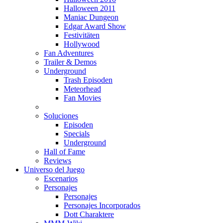
Halloween 2011
Maniac Dungeon
Edgar Award Show
Festivitäten
Hollywood
Fan Adventures
Trailer & Demos
Underground
Trash Episoden
Meteorhead
Fan Movies
Soluciones
Episoden
Specials
Underground
Hall of Fame
Reviews
Universo del Juego
Escenarios
Personajes
Personajes
Personajes Incorporados
Dott Charaktere