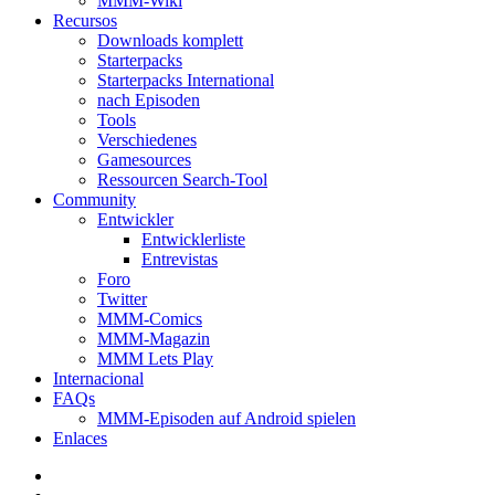
MMM-Wiki
Recursos
Downloads komplett
Starterpacks
Starterpacks International
nach Episoden
Tools
Verschiedenes
Gamesources
Ressourcen Search-Tool
Community
Entwickler
Entwicklerliste
Entrevistas
Foro
Twitter
MMM-Comics
MMM-Magazin
MMM Lets Play
Internacional
FAQs
MMM-Episoden auf Android spielen
Enlaces