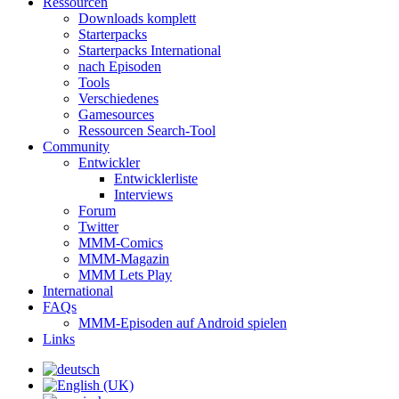
Ressourcen
Downloads komplett
Starterpacks
Starterpacks International
nach Episoden
Tools
Verschiedenes
Gamesources
Ressourcen Search-Tool
Community
Entwickler
Entwicklerliste
Interviews
Forum
Twitter
MMM-Comics
MMM-Magazin
MMM Lets Play
International
FAQs
MMM-Episoden auf Android spielen
Links