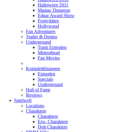
Halloween 2011
Maniac Dungeon
Edgar Award Show
Festivitäten
Hollywood
Fan Adventures
Trailer & Demos
Underground
Trash Episoden
Meteorhead
Fan Movies
Komplettlösungen
Episoden
Specials
Underground
Hall of Fame
Reviews
Spielwelt
Locations
Charaktere
Charaktere
Erw. Charaktere
Dott Charaktere