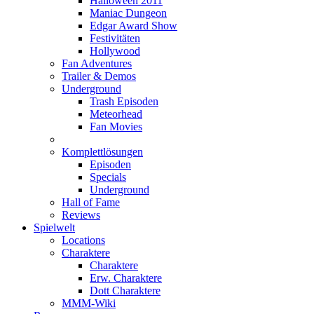
Halloween 2011
Maniac Dungeon
Edgar Award Show
Festivitäten
Hollywood
Fan Adventures
Trailer & Demos
Underground
Trash Episoden
Meteorhead
Fan Movies
Komplettlösungen
Episoden
Specials
Underground
Hall of Fame
Reviews
Spielwelt
Locations
Charaktere
Charaktere
Erw. Charaktere
Dott Charaktere
MMM-Wiki