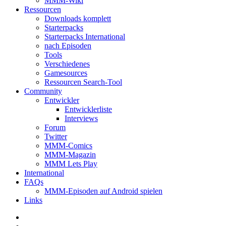
MMM-Wiki
Ressourcen
Downloads komplett
Starterpacks
Starterpacks International
nach Episoden
Tools
Verschiedenes
Gamesources
Ressourcen Search-Tool
Community
Entwickler
Entwicklerliste
Interviews
Forum
Twitter
MMM-Comics
MMM-Magazin
MMM Lets Play
International
FAQs
MMM-Episoden auf Android spielen
Links