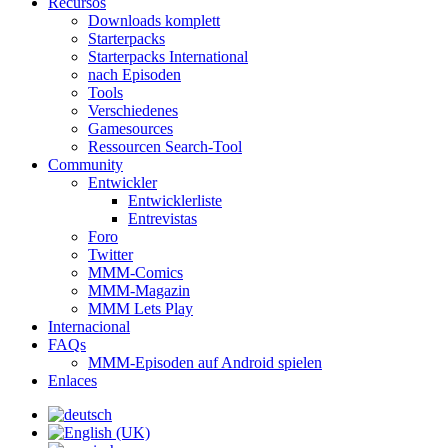
Recursos
Downloads komplett
Starterpacks
Starterpacks International
nach Episoden
Tools
Verschiedenes
Gamesources
Ressourcen Search-Tool
Community
Entwickler
Entwicklerliste
Entrevistas
Foro
Twitter
MMM-Comics
MMM-Magazin
MMM Lets Play
Internacional
FAQs
MMM-Episoden auf Android spielen
Enlaces