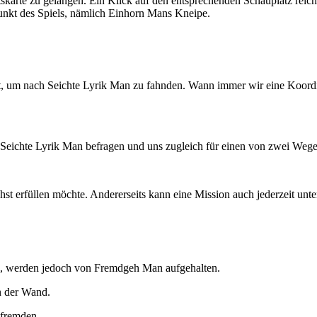
karte zu gelangen. Ein Klick auf den entsprechenden Schauplatz reicht
unkt des Spiels, nämlich Einhorn Mans Kneipe.
hst, um nach Seichte Lyrik Man zu fahnden. Wann immer wir eine Koordin
eichte Lyrik Man befragen und uns zugleich für einen von zwei Wege
hst erfüllen möchte. Andererseits kann eine Mission auch jederzeit un
en, werden jedoch von Fremdgeh Man aufgehalten.
n der Wand.
tfremden.