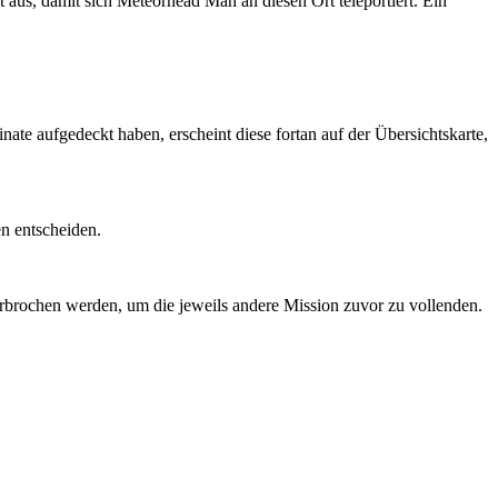
 aus, damit sich Meteorhead Man an diesen Ort teleportiert. Ein
ate aufgedeckt haben, erscheint diese fortan auf der Übersichtskarte,
n entscheiden.
terbrochen werden, um die jeweils andere Mission zuvor zu vollenden.