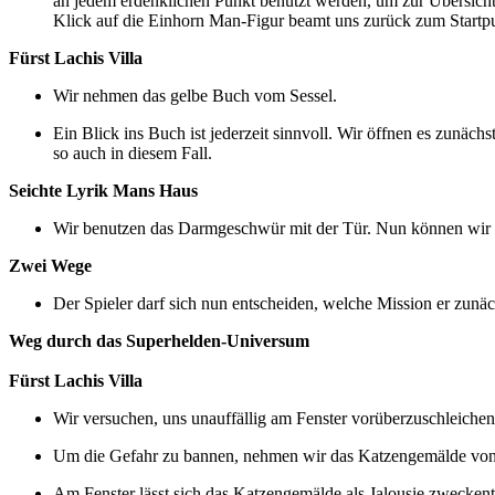
an jedem erdenklichen Punkt benutzt werden, um zur Übersichts
Klick auf die Einhorn Man-Figur beamt uns zurück zum Startp
Fürst Lachis Villa
Wir nehmen das gelbe Buch vom Sessel.
Ein Blick ins Buch ist jederzeit sinnvoll. Wir öffnen es zunäc
so auch in diesem Fall.
Seichte Lyrik Mans Haus
Wir benutzen das Darmgeschwür mit der Tür. Nun können wir S
Zwei Wege
Der Spieler darf sich nun entscheiden, welche Mission er zunäc
Weg durch das Superhelden-Universum
Fürst Lachis Villa
Wir versuchen, uns unauffällig am Fenster vorüberzuschleich
Um die Gefahr zu bannen, nehmen wir das Katzengemälde vo
Am Fenster lässt sich das Katzengemälde als Jalousie zwecken