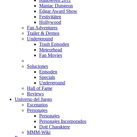
Halloween 2011
Maniac Dungeon
Edgar Award Show
Festivitäten
Hollywood
Fan Adventures
Trailer & Demos
Underground
Trash Episoden
Meteorhead
Fan Movies
Soluciones
Episoden
Specials
Underground
Hall of Fame
Reviews
Universo del Juego
Escenarios
Personajes
Personajes
Personajes Incorporados
Dott Charaktere
MMM-Wiki