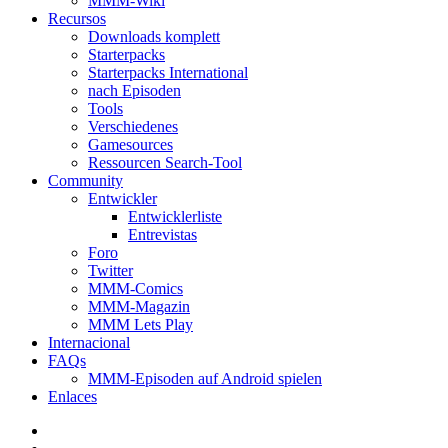
MMM-Wiki
Recursos
Downloads komplett
Starterpacks
Starterpacks International
nach Episoden
Tools
Verschiedenes
Gamesources
Ressourcen Search-Tool
Community
Entwickler
Entwicklerliste
Entrevistas
Foro
Twitter
MMM-Comics
MMM-Magazin
MMM Lets Play
Internacional
FAQs
MMM-Episoden auf Android spielen
Enlaces