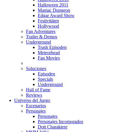
Halloween 2011
Maniac Dungeon
Edgar Award Show
Festivitäten
Hollywood
Fan Adventures
Trailer & Demos
Underground
Trash Episoden
Meteorhead
Fan Movies
Soluciones
Episoden
Specials
Underground
Hall of Fame
Reviews
Universo del Juego
Escenarios
Personajes
Personajes
Personajes Incorporados
Dott Charaktere