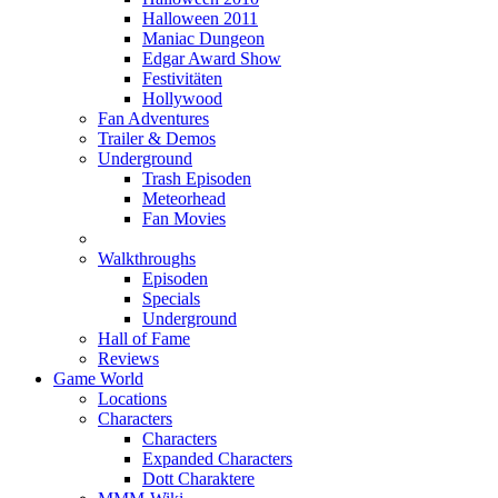
Halloween 2011
Maniac Dungeon
Edgar Award Show
Festivitäten
Hollywood
Fan Adventures
Trailer & Demos
Underground
Trash Episoden
Meteorhead
Fan Movies
Walkthroughs
Episoden
Specials
Underground
Hall of Fame
Reviews
Game World
Locations
Characters
Characters
Expanded Characters
Dott Charaktere