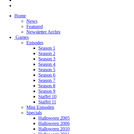
Home
News
Featured
Newsletter Archiv
Games
Episodes
Season 1
Season 2
Season 3
Season 4
Season 5
Season 6
Season 7
Season 8
Season 9
Staffel 10
Staffel 11
Mini Episoden
Specials
Halloween 2005
Halloween 2006
Halloween 2010