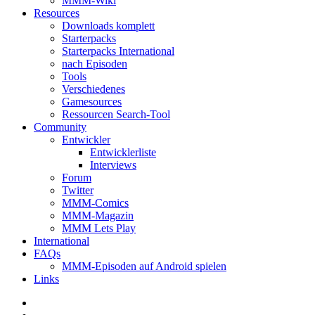
MMM-Wiki
Resources
Downloads komplett
Starterpacks
Starterpacks International
nach Episoden
Tools
Verschiedenes
Gamesources
Ressourcen Search-Tool
Community
Entwickler
Entwicklerliste
Interviews
Forum
Twitter
MMM-Comics
MMM-Magazin
MMM Lets Play
International
FAQs
MMM-Episoden auf Android spielen
Links