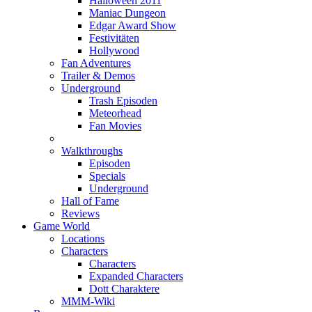
Halloween 2011
Maniac Dungeon
Edgar Award Show
Festivitäten
Hollywood
Fan Adventures
Trailer & Demos
Underground
Trash Episoden
Meteorhead
Fan Movies
Walkthroughs
Episoden
Specials
Underground
Hall of Fame
Reviews
Game World
Locations
Characters
Characters
Expanded Characters
Dott Charaktere
MMM-Wiki