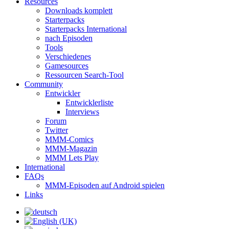
Resources
Downloads komplett
Starterpacks
Starterpacks International
nach Episoden
Tools
Verschiedenes
Gamesources
Ressourcen Search-Tool
Community
Entwickler
Entwicklerliste
Interviews
Forum
Twitter
MMM-Comics
MMM-Magazin
MMM Lets Play
International
FAQs
MMM-Episoden auf Android spielen
Links