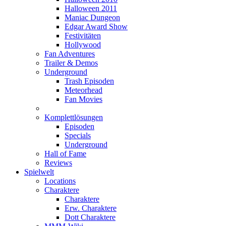
Halloween 2011
Maniac Dungeon
Edgar Award Show
Festivitäten
Hollywood
Fan Adventures
Trailer & Demos
Underground
Trash Episoden
Meteorhead
Fan Movies
Komplettlösungen
Episoden
Specials
Underground
Hall of Fame
Reviews
Spielwelt
Locations
Charaktere
Charaktere
Erw. Charaktere
Dott Charaktere