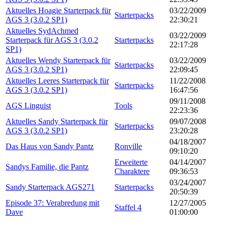
Aktuelles Hoagie Starterpack für
03/22/2009
Starterpacks
AGS 3 (3.0.2 SP1)
22:30:21
Aktuelles SydAchmed
03/22/2009
Starterpack für AGS 3 (3.0.2
Starterpacks
22:17:28
SP1)
Aktuelles Wendy Starterpack für
03/22/2009
Starterpacks
AGS 3 (3.0.2 SP1)
22:09:45
Aktuelles Leeres Starterpack für
11/22/2008
Starterpacks
AGS 3 (3.0.2 SP1)
16:47:56
09/11/2008
AGS Linguist
Tools
22:23:36
Aktuelles Sandy Starterpack für
09/07/2008
Starterpacks
AGS 3 (3.0.2 SP1)
23:20:28
04/18/2007
Das Haus von Sandy Pantz
Ronville
09:10:20
Erweiterte
04/14/2007
Sandys Familie, die Pantz
Charaktere
09:36:53
03/24/2007
Sandy Starterpack AGS271
Starterpacks
20:50:39
Episode 37: Verabredung mit
12/27/2005
Staffel 4
Dave
01:00:00