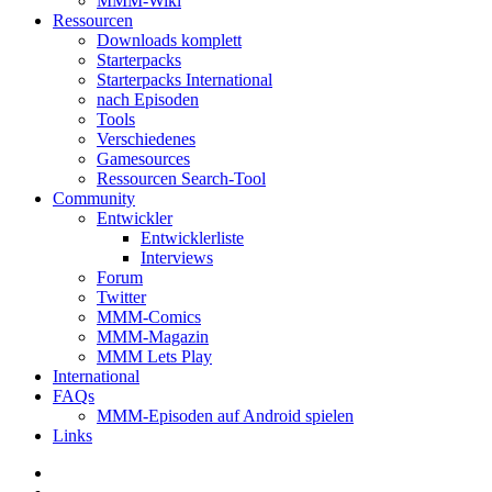
MMM-Wiki
Ressourcen
Downloads komplett
Starterpacks
Starterpacks International
nach Episoden
Tools
Verschiedenes
Gamesources
Ressourcen Search-Tool
Community
Entwickler
Entwicklerliste
Interviews
Forum
Twitter
MMM-Comics
MMM-Magazin
MMM Lets Play
International
FAQs
MMM-Episoden auf Android spielen
Links