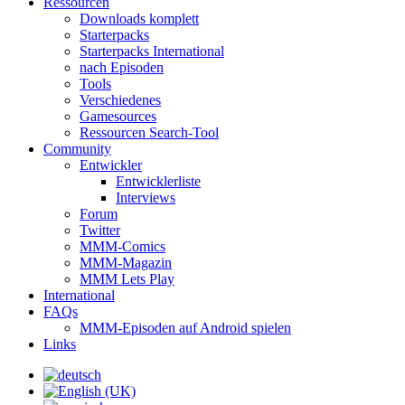
Ressourcen
Downloads komplett
Starterpacks
Starterpacks International
nach Episoden
Tools
Verschiedenes
Gamesources
Ressourcen Search-Tool
Community
Entwickler
Entwicklerliste
Interviews
Forum
Twitter
MMM-Comics
MMM-Magazin
MMM Lets Play
International
FAQs
MMM-Episoden auf Android spielen
Links