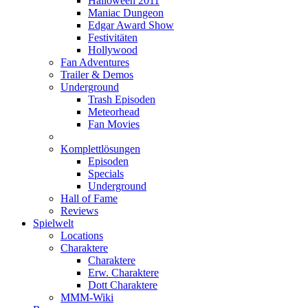
Halloween 2011
Maniac Dungeon
Edgar Award Show
Festivitäten
Hollywood
Fan Adventures
Trailer & Demos
Underground
Trash Episoden
Meteorhead
Fan Movies
Komplettlösungen
Episoden
Specials
Underground
Hall of Fame
Reviews
Spielwelt
Locations
Charaktere
Charaktere
Erw. Charaktere
Dott Charaktere
MMM-Wiki