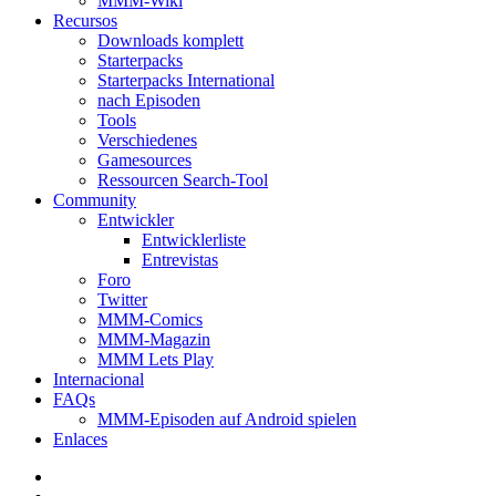
MMM-Wiki
Recursos
Downloads komplett
Starterpacks
Starterpacks International
nach Episoden
Tools
Verschiedenes
Gamesources
Ressourcen Search-Tool
Community
Entwickler
Entwicklerliste
Entrevistas
Foro
Twitter
MMM-Comics
MMM-Magazin
MMM Lets Play
Internacional
FAQs
MMM-Episoden auf Android spielen
Enlaces