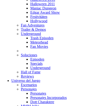
Halloween 2011
Maniac Dungeon
Edgar Award Show
Festivitäten
Hollywood
Fan Adventures
Trailer & Demos
Underground
Trash Episoden
Meteorhead
Fan Movies
Soluciones
Episoden
Specials
Underground
Hall of Fame
Reviews
Universo del Juego
Escenarios
Personajes
Personajes
Personajes Incorporados
Dott Charaktere