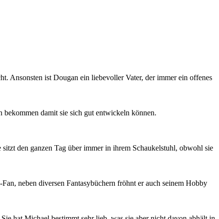
cht. Ansonsten ist Dougan ein liebevoller Vater, der immer ein offenes
ssen bekommen damit sie sich gut entwickeln können.
e sitzt den ganzen Tag über immer in ihrem Schaukelstuhl, obwohl sie
asy-Fan, neben diversen Fantasybüchern fröhnt er auch seinem Hobby
 Sie hat Michael bestimmt sehr lieb, was sie aber nicht davon abhält in