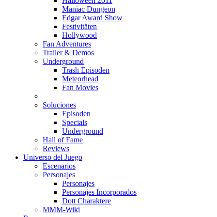
Halloween 2011
Maniac Dungeon
Edgar Award Show
Festivitäten
Hollywood
Fan Adventures
Trailer & Demos
Underground
Trash Episoden
Meteorhead
Fan Movies
Soluciones
Episoden
Specials
Underground
Hall of Fame
Reviews
Universo del Juego
Escenarios
Personajes
Personajes
Personajes Incorporados
Dott Charaktere
MMM-Wiki