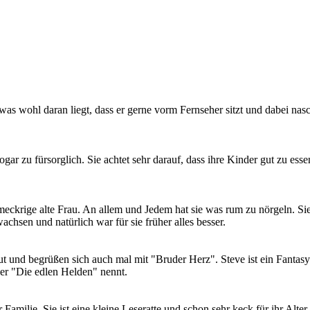
, was wohl daran liegt, dass er gerne vorm Fernseher sitzt und dabei nas
ogar zu fürsorglich. Sie achtet sehr darauf, dass ihre Kinder gut zu e
meckrige alte Frau. An allem und Jedem hat sie was rum zu nörgeln. Si
wachsen und natürlich war für sie früher alles besser.
t gut und begrüßen sich auch mal mit "Bruder Herz". Steve ist ein Fant
 er "Die edlen Helden" nennt.
amilie. Sie ist eine kleine Leseratte und schon sehr keck für ihr Alter.