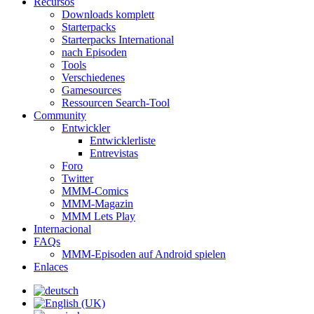
Recursos
Downloads komplett
Starterpacks
Starterpacks International
nach Episoden
Tools
Verschiedenes
Gamesources
Ressourcen Search-Tool
Community
Entwickler
Entwicklerliste
Entrevistas
Foro
Twitter
MMM-Comics
MMM-Magazin
MMM Lets Play
Internacional
FAQs
MMM-Episoden auf Android spielen
Enlaces