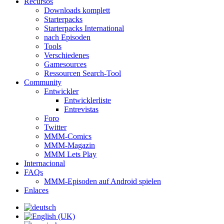
Recursos
Downloads komplett
Starterpacks
Starterpacks International
nach Episoden
Tools
Verschiedenes
Gamesources
Ressourcen Search-Tool
Community
Entwickler
Entwicklerliste
Entrevistas
Foro
Twitter
MMM-Comics
MMM-Magazin
MMM Lets Play
Internacional
FAQs
MMM-Episoden auf Android spielen
Enlaces