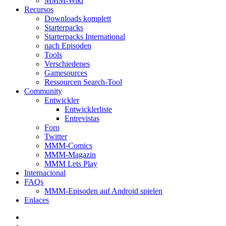
MMM-Wiki
Recursos
Downloads komplett
Starterpacks
Starterpacks International
nach Episoden
Tools
Verschiedenes
Gamesources
Ressourcen Search-Tool
Community
Entwickler
Entwicklerliste
Entrevistas
Foro
Twitter
MMM-Comics
MMM-Magazin
MMM Lets Play
Internacional
FAQs
MMM-Episoden auf Android spielen
Enlaces