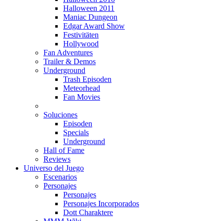
Halloween 2011
Maniac Dungeon
Edgar Award Show
Festivitäten
Hollywood
Fan Adventures
Trailer & Demos
Underground
Trash Episoden
Meteorhead
Fan Movies
Soluciones
Episoden
Specials
Underground
Hall of Fame
Reviews
Universo del Juego
Escenarios
Personajes
Personajes
Personajes Incorporados
Dott Charaktere