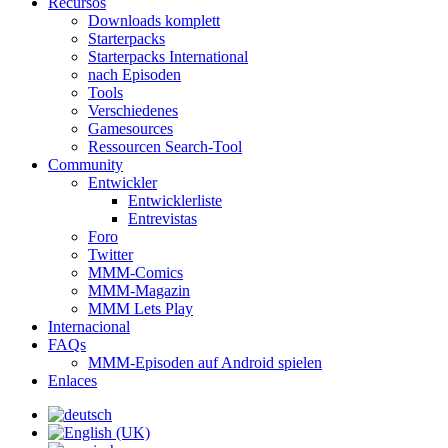
Recursos
Downloads komplett
Starterpacks
Starterpacks International
nach Episoden
Tools
Verschiedenes
Gamesources
Ressourcen Search-Tool
Community
Entwickler
Entwicklerliste
Entrevistas
Foro
Twitter
MMM-Comics
MMM-Magazin
MMM Lets Play
Internacional
FAQs
MMM-Episoden auf Android spielen
Enlaces