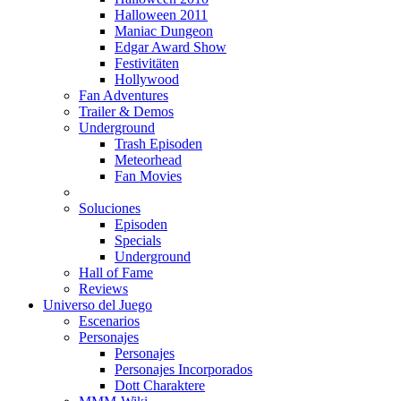
Halloween 2011
Maniac Dungeon
Edgar Award Show
Festivitäten
Hollywood
Fan Adventures
Trailer & Demos
Underground
Trash Episoden
Meteorhead
Fan Movies
Soluciones
Episoden
Specials
Underground
Hall of Fame
Reviews
Universo del Juego
Escenarios
Personajes
Personajes
Personajes Incorporados
Dott Charaktere