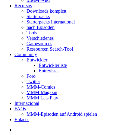
MMM-Wiki
Recursos
Downloads komplett
Starterpacks
Starterpacks International
nach Episoden
Tools
Verschiedenes
Gamesources
Ressourcen Search-Tool
Community
Entwickler
Entwicklerliste
Entrevistas
Foro
Twitter
MMM-Comics
MMM-Magazin
MMM Lets Play
Internacional
FAQs
MMM-Episoden auf Android spielen
Enlaces