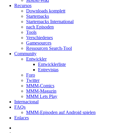
MMM-Wiki
Recursos
Downloads komplett
Starterpacks
Starterpacks International
nach Episoden
Tools
Verschiedenes
Gamesources
Ressourcen Search-Tool
Community
Entwickler
Entwicklerliste
Entrevistas
Foro
Twitter
MMM-Comics
MMM-Magazin
MMM Lets Play
Internacional
FAQs
MMM-Episoden auf Android spielen
Enlaces