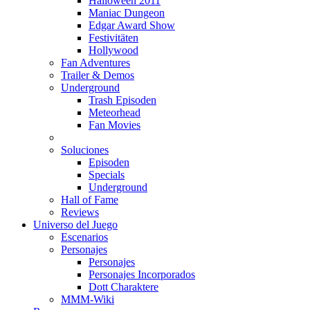
Halloween 2011
Maniac Dungeon
Edgar Award Show
Festivitäten
Hollywood
Fan Adventures
Trailer & Demos
Underground
Trash Episoden
Meteorhead
Fan Movies
Soluciones
Episoden
Specials
Underground
Hall of Fame
Reviews
Universo del Juego
Escenarios
Personajes
Personajes
Personajes Incorporados
Dott Charaktere
MMM-Wiki