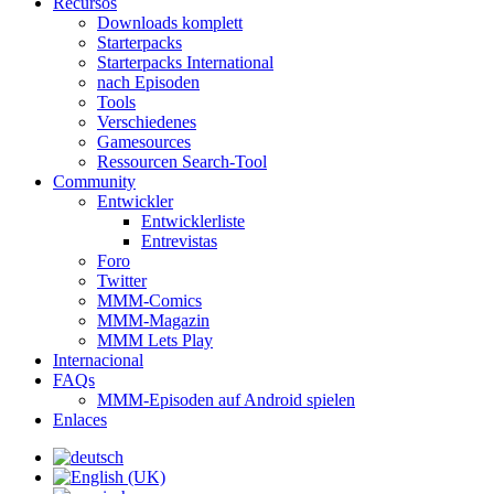
Recursos
Downloads komplett
Starterpacks
Starterpacks International
nach Episoden
Tools
Verschiedenes
Gamesources
Ressourcen Search-Tool
Community
Entwickler
Entwicklerliste
Entrevistas
Foro
Twitter
MMM-Comics
MMM-Magazin
MMM Lets Play
Internacional
FAQs
MMM-Episoden auf Android spielen
Enlaces