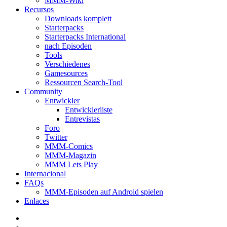
MMM-Wiki
Recursos
Downloads komplett
Starterpacks
Starterpacks International
nach Episoden
Tools
Verschiedenes
Gamesources
Ressourcen Search-Tool
Community
Entwickler
Entwicklerliste
Entrevistas
Foro
Twitter
MMM-Comics
MMM-Magazin
MMM Lets Play
Internacional
FAQs
MMM-Episoden auf Android spielen
Enlaces