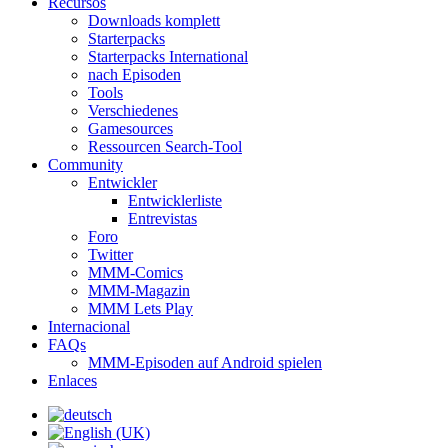
Recursos
Downloads komplett
Starterpacks
Starterpacks International
nach Episoden
Tools
Verschiedenes
Gamesources
Ressourcen Search-Tool
Community
Entwickler
Entwicklerliste
Entrevistas
Foro
Twitter
MMM-Comics
MMM-Magazin
MMM Lets Play
Internacional
FAQs
MMM-Episoden auf Android spielen
Enlaces