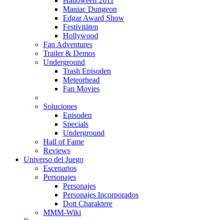
Halloween 2011
Maniac Dungeon
Edgar Award Show
Festivitäten
Hollywood
Fan Adventures
Trailer & Demos
Underground
Trash Episoden
Meteorhead
Fan Movies
Soluciones
Episoden
Specials
Underground
Hall of Fame
Reviews
Universo del Juego
Escenarios
Personajes
Personajes
Personajes Incorporados
Dott Charaktere
MMM-Wiki