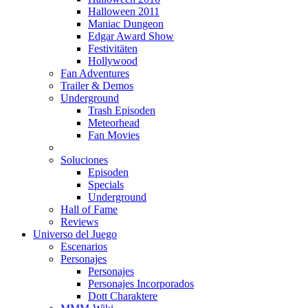
Halloween 2011
Maniac Dungeon
Edgar Award Show
Festivitäten
Hollywood
Fan Adventures
Trailer & Demos
Underground
Trash Episoden
Meteorhead
Fan Movies
Soluciones
Episoden
Specials
Underground
Hall of Fame
Reviews
Universo del Juego
Escenarios
Personajes
Personajes
Personajes Incorporados
Dott Charaktere