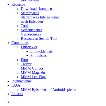
MMM-Wiki
Recursos
Downloads komplett
Starterpacks
Starterpacks International
nach Episoden
Tools
Verschiedenes
Gamesources
Ressourcen Search-Tool
Community
Entwickler
Entwicklerliste
Entrevistas
Foro
Twitter
MMM-Comics
MMM-Magazin
MMM Lets Play
Internacional
FAQs
MMM-Episoden auf Android spielen
Enlaces