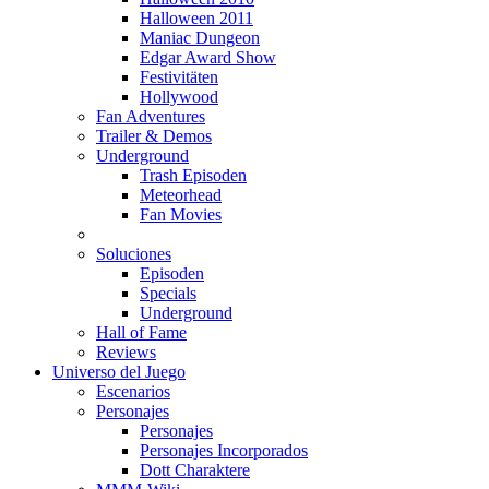
Halloween 2011
Maniac Dungeon
Edgar Award Show
Festivitäten
Hollywood
Fan Adventures
Trailer & Demos
Underground
Trash Episoden
Meteorhead
Fan Movies
Soluciones
Episoden
Specials
Underground
Hall of Fame
Reviews
Universo del Juego
Escenarios
Personajes
Personajes
Personajes Incorporados
Dott Charaktere