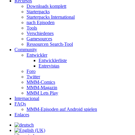
Recursos
Downloads komplett
Starterpacks
Starterpacks International
nach Episoden
Tools
Verschiedenes
Gamesources
Ressourcen Search-Tool
Community
Entwickler
Entwicklerliste
Entrevistas
Foro
Twitter
MMM-Comics
MMM-Magazin
MMM Lets Play
Internacional
FAQs
MMM-Episoden auf Android spielen
Enlaces