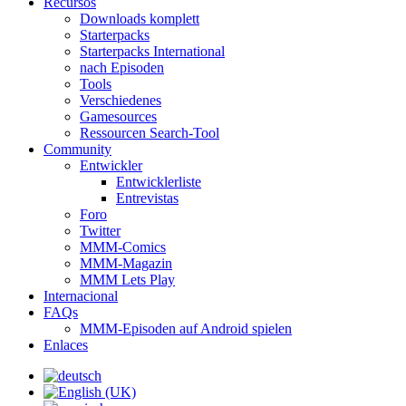
Recursos
Downloads komplett
Starterpacks
Starterpacks International
nach Episoden
Tools
Verschiedenes
Gamesources
Ressourcen Search-Tool
Community
Entwickler
Entwicklerliste
Entrevistas
Foro
Twitter
MMM-Comics
MMM-Magazin
MMM Lets Play
Internacional
FAQs
MMM-Episoden auf Android spielen
Enlaces