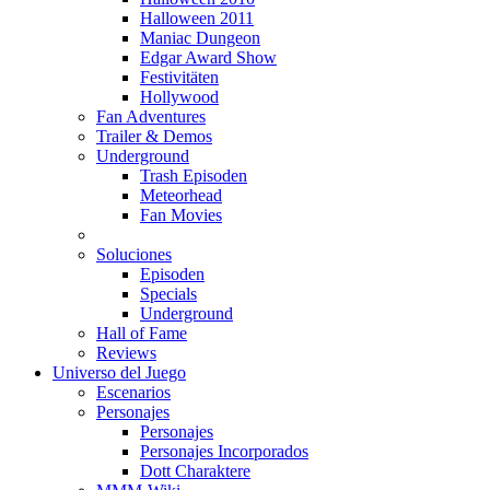
Halloween 2011
Maniac Dungeon
Edgar Award Show
Festivitäten
Hollywood
Fan Adventures
Trailer & Demos
Underground
Trash Episoden
Meteorhead
Fan Movies
Soluciones
Episoden
Specials
Underground
Hall of Fame
Reviews
Universo del Juego
Escenarios
Personajes
Personajes
Personajes Incorporados
Dott Charaktere