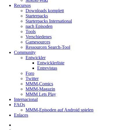
MMM-Wiki
Recursos
Downloads komplett
Starterpacks
Starterpacks International
nach Episoden
Tools
Verschiedenes
Gamesources
Ressourcen Search-Tool
Community
Entwickler
Entwicklerliste
Entrevistas
Foro
Twitter
MMM-Comics
MMM-Magazin
MMM Lets Play
Internacional
FAQs
MMM-Episoden auf Android spielen
Enlaces