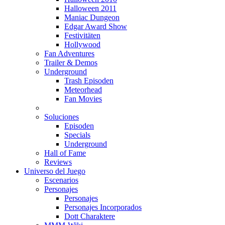
Halloween 2011
Maniac Dungeon
Edgar Award Show
Festivitäten
Hollywood
Fan Adventures
Trailer & Demos
Underground
Trash Episoden
Meteorhead
Fan Movies
Soluciones
Episoden
Specials
Underground
Hall of Fame
Reviews
Universo del Juego
Escenarios
Personajes
Personajes
Personajes Incorporados
Dott Charaktere