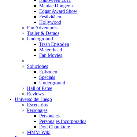
Halloween 2011
Maniac Dungeon
Edgar Award Show
Festivitäten
Hollywood
Fan Adventures
Trailer & Demos
Underground
Trash Episoden
Meteorhead
Fan Movies
Soluciones
Episoden
Specials
Underground
Hall of Fame
Reviews
Universo del Juego
Escenarios
Personajes
Personajes
Personajes Incorporados
Dott Charaktere
MMM-Wiki