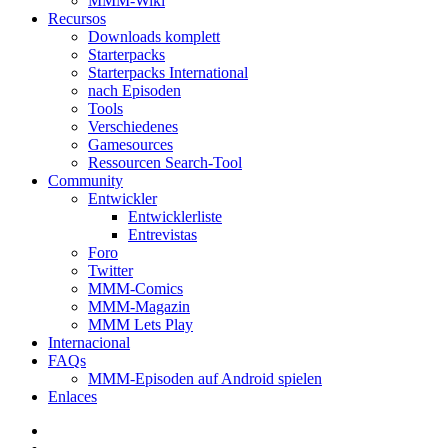
MMM-Wiki
Recursos
Downloads komplett
Starterpacks
Starterpacks International
nach Episoden
Tools
Verschiedenes
Gamesources
Ressourcen Search-Tool
Community
Entwickler
Entwicklerliste
Entrevistas
Foro
Twitter
MMM-Comics
MMM-Magazin
MMM Lets Play
Internacional
FAQs
MMM-Episoden auf Android spielen
Enlaces