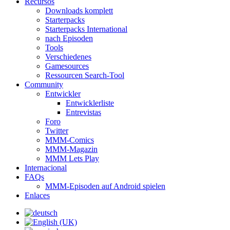
Recursos
Downloads komplett
Starterpacks
Starterpacks International
nach Episoden
Tools
Verschiedenes
Gamesources
Ressourcen Search-Tool
Community
Entwickler
Entwicklerliste
Entrevistas
Foro
Twitter
MMM-Comics
MMM-Magazin
MMM Lets Play
Internacional
FAQs
MMM-Episoden auf Android spielen
Enlaces