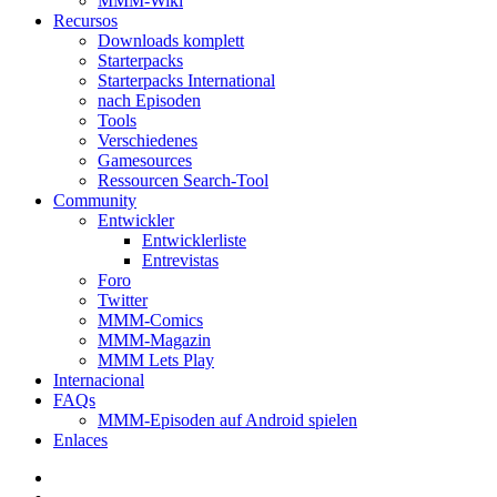
MMM-Wiki
Recursos
Downloads komplett
Starterpacks
Starterpacks International
nach Episoden
Tools
Verschiedenes
Gamesources
Ressourcen Search-Tool
Community
Entwickler
Entwicklerliste
Entrevistas
Foro
Twitter
MMM-Comics
MMM-Magazin
MMM Lets Play
Internacional
FAQs
MMM-Episoden auf Android spielen
Enlaces