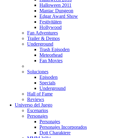
Halloween 2011
Maniac Dungeon
Edgar Award Show
Festivitäten
Hollywood
Fan Adventures
Trailer & Demos
Underground
Trash Episoden
Meteorhead
Fan Movies
Soluciones
Episoden
Specials
Underground
Hall of Fame
Reviews
Universo del Juego
Escenarios
Personajes
Personajes
Personajes Incorporados
Dott Charaktere