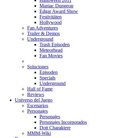
Halloween 2011
Maniac Dungeon
Edgar Award Show
Festivitäten
Hollywood
Fan Adventures
Trailer & Demos
Underground
Trash Episoden
Meteorhead
Fan Movies
Soluciones
Episoden
Specials
Underground
Hall of Fame
Reviews
Universo del Juego
Escenarios
Personajes
Personajes
Personajes Incorporados
Dott Charaktere
MMM-Wiki