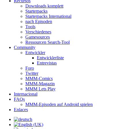
Recursos
Downloads komplett
Starterpacks
Starterpacks International
nach Episoden
Tools
Verschiedenes
Gamesources
Ressourcen Search-Tool
Community
Entwickler
Entwicklerliste
Entrevistas
Foro
Twitter
MMM-Comics
MMM-Magazin
MMM Lets Play
Internacional
FAQs
MMM-Episoden auf Android spielen
Enlaces