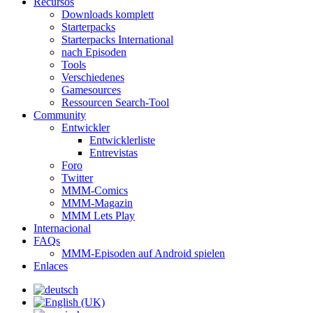
Recursos
Downloads komplett
Starterpacks
Starterpacks International
nach Episoden
Tools
Verschiedenes
Gamesources
Ressourcen Search-Tool
Community
Entwickler
Entwicklerliste
Entrevistas
Foro
Twitter
MMM-Comics
MMM-Magazin
MMM Lets Play
Internacional
FAQs
MMM-Episoden auf Android spielen
Enlaces