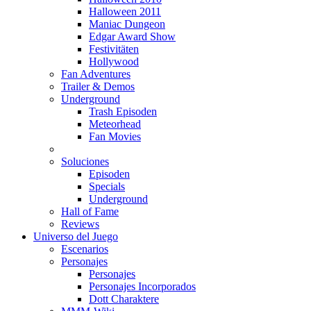
Halloween 2011
Maniac Dungeon
Edgar Award Show
Festivitäten
Hollywood
Fan Adventures
Trailer & Demos
Underground
Trash Episoden
Meteorhead
Fan Movies
Soluciones
Episoden
Specials
Underground
Hall of Fame
Reviews
Universo del Juego
Escenarios
Personajes
Personajes
Personajes Incorporados
Dott Charaktere