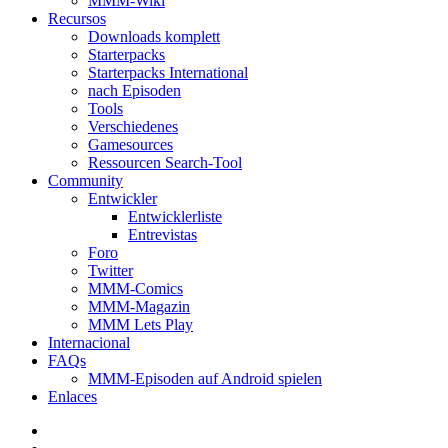
MMM-Wiki
Recursos
Downloads komplett
Starterpacks
Starterpacks International
nach Episoden
Tools
Verschiedenes
Gamesources
Ressourcen Search-Tool
Community
Entwickler
Entwicklerliste
Entrevistas
Foro
Twitter
MMM-Comics
MMM-Magazin
MMM Lets Play
Internacional
FAQs
MMM-Episoden auf Android spielen
Enlaces