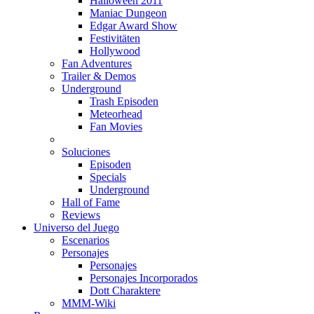
Halloween 2011
Maniac Dungeon
Edgar Award Show
Festivitäten
Hollywood
Fan Adventures
Trailer & Demos
Underground
Trash Episoden
Meteorhead
Fan Movies
Soluciones
Episoden
Specials
Underground
Hall of Fame
Reviews
Universo del Juego
Escenarios
Personajes
Personajes
Personajes Incorporados
Dott Charaktere
MMM-Wiki