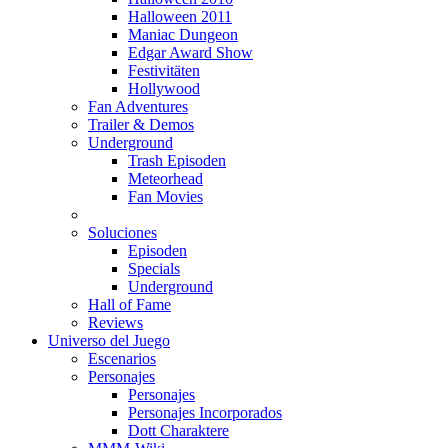
Halloween 2011
Maniac Dungeon
Edgar Award Show
Festivitäten
Hollywood
Fan Adventures
Trailer & Demos
Underground
Trash Episoden
Meteorhead
Fan Movies
Soluciones
Episoden
Specials
Underground
Hall of Fame
Reviews
Universo del Juego
Escenarios
Personajes
Personajes
Personajes Incorporados
Dott Charaktere