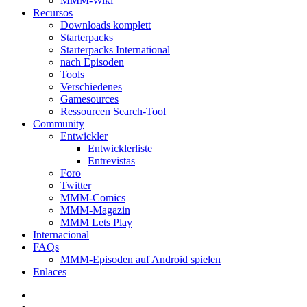
MMM-Wiki
Recursos
Downloads komplett
Starterpacks
Starterpacks International
nach Episoden
Tools
Verschiedenes
Gamesources
Ressourcen Search-Tool
Community
Entwickler
Entwicklerliste
Entrevistas
Foro
Twitter
MMM-Comics
MMM-Magazin
MMM Lets Play
Internacional
FAQs
MMM-Episoden auf Android spielen
Enlaces