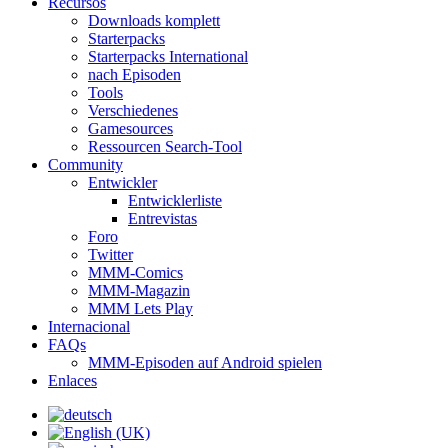
Recursos
Downloads komplett
Starterpacks
Starterpacks International
nach Episoden
Tools
Verschiedenes
Gamesources
Ressourcen Search-Tool
Community
Entwickler
Entwicklerliste
Entrevistas
Foro
Twitter
MMM-Comics
MMM-Magazin
MMM Lets Play
Internacional
FAQs
MMM-Episoden auf Android spielen
Enlaces