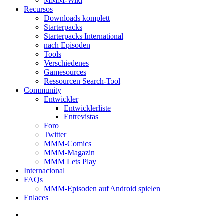
MMM-Wiki
Recursos
Downloads komplett
Starterpacks
Starterpacks International
nach Episoden
Tools
Verschiedenes
Gamesources
Ressourcen Search-Tool
Community
Entwickler
Entwicklerliste
Entrevistas
Foro
Twitter
MMM-Comics
MMM-Magazin
MMM Lets Play
Internacional
FAQs
MMM-Episoden auf Android spielen
Enlaces