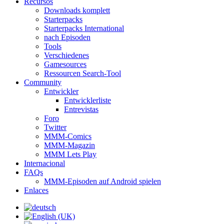
Recursos
Downloads komplett
Starterpacks
Starterpacks International
nach Episoden
Tools
Verschiedenes
Gamesources
Ressourcen Search-Tool
Community
Entwickler
Entwicklerliste
Entrevistas
Foro
Twitter
MMM-Comics
MMM-Magazin
MMM Lets Play
Internacional
FAQs
MMM-Episoden auf Android spielen
Enlaces