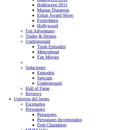
Halloween 2011
Maniac Dungeon
Edgar Award Show
Festivitäten
Hollywood
Fan Adventures
Trailer & Demos
Underground
Trash Episoden
Meteorhead
Fan Movies
Soluciones
Episoden
Specials
Underground
Hall of Fame
Reviews
Universo del Juego
Escenarios
Personajes
Personajes
Personajes Incorporados
Dott Charaktere