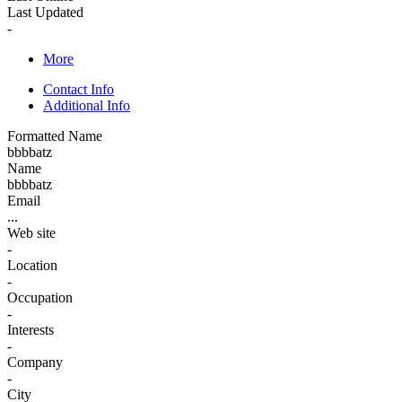
Last Updated
-
More
Contact Info
Additional Info
Formatted Name
bbbbatz
Name
bbbbatz
Email
...
Web site
-
Location
-
Occupation
-
Interests
-
Company
-
City