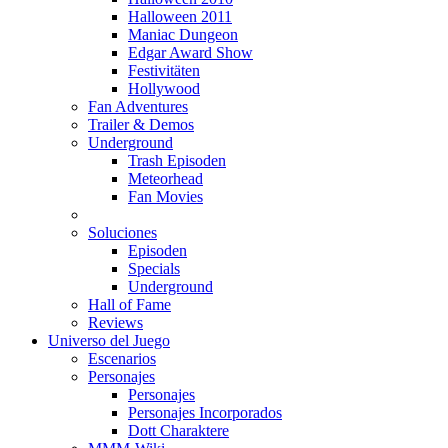
Halloween 2011
Maniac Dungeon
Edgar Award Show
Festivitäten
Hollywood
Fan Adventures
Trailer & Demos
Underground
Trash Episoden
Meteorhead
Fan Movies
Soluciones
Episoden
Specials
Underground
Hall of Fame
Reviews
Universo del Juego
Escenarios
Personajes
Personajes
Personajes Incorporados
Dott Charaktere