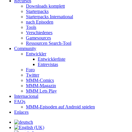
Recursos
Downloads komplett
Starterpacks
Starterpacks International
nach Episoden
Tools
Verschiedenes
Gamesources
Ressourcen Search-Tool
Community
Entwickler
Entwicklerliste
Entrevistas
Foro
Twitter
MMM-Comics
MMM-Magazin
MMM Lets Play
Internacional
FAQs
MMM-Episoden auf Android spielen
Enlaces