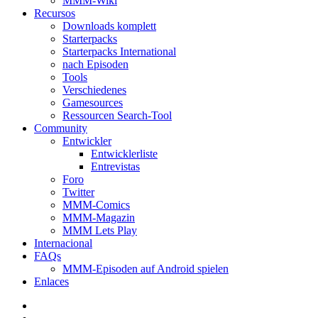
MMM-Wiki
Recursos
Downloads komplett
Starterpacks
Starterpacks International
nach Episoden
Tools
Verschiedenes
Gamesources
Ressourcen Search-Tool
Community
Entwickler
Entwicklerliste
Entrevistas
Foro
Twitter
MMM-Comics
MMM-Magazin
MMM Lets Play
Internacional
FAQs
MMM-Episoden auf Android spielen
Enlaces