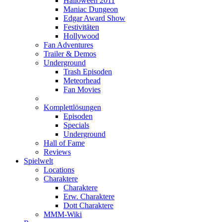
Halloween 2011
Maniac Dungeon
Edgar Award Show
Festivitäten
Hollywood
Fan Adventures
Trailer & Demos
Underground
Trash Episoden
Meteorhead
Fan Movies
Komplettlösungen
Episoden
Specials
Underground
Hall of Fame
Reviews
Spielwelt
Locations
Charaktere
Charaktere
Erw. Charaktere
Dott Charaktere
MMM-Wiki