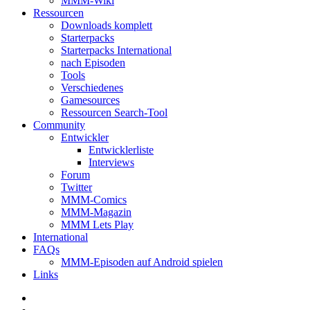
MMM-Wiki
Ressourcen
Downloads komplett
Starterpacks
Starterpacks International
nach Episoden
Tools
Verschiedenes
Gamesources
Ressourcen Search-Tool
Community
Entwickler
Entwicklerliste
Interviews
Forum
Twitter
MMM-Comics
MMM-Magazin
MMM Lets Play
International
FAQs
MMM-Episoden auf Android spielen
Links