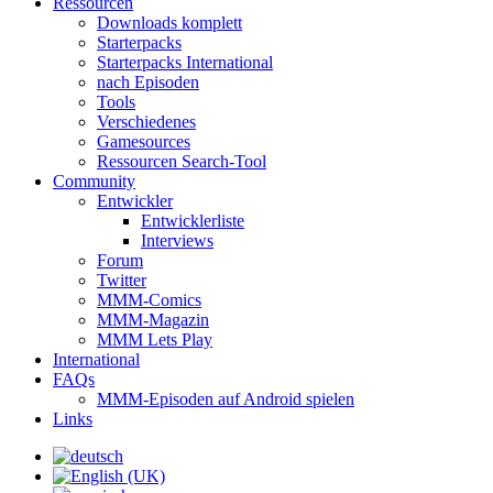
Ressourcen
Downloads komplett
Starterpacks
Starterpacks International
nach Episoden
Tools
Verschiedenes
Gamesources
Ressourcen Search-Tool
Community
Entwickler
Entwicklerliste
Interviews
Forum
Twitter
MMM-Comics
MMM-Magazin
MMM Lets Play
International
FAQs
MMM-Episoden auf Android spielen
Links