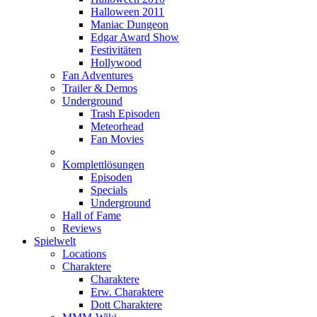
Halloween 2011
Maniac Dungeon
Edgar Award Show
Festivitäten
Hollywood
Fan Adventures
Trailer & Demos
Underground
Trash Episoden
Meteorhead
Fan Movies
Komplettlösungen
Episoden
Specials
Underground
Hall of Fame
Reviews
Spielwelt
Locations
Charaktere
Charaktere
Erw. Charaktere
Dott Charaktere