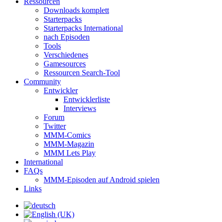
Ressourcen
Downloads komplett
Starterpacks
Starterpacks International
nach Episoden
Tools
Verschiedenes
Gamesources
Ressourcen Search-Tool
Community
Entwickler
Entwicklerliste
Interviews
Forum
Twitter
MMM-Comics
MMM-Magazin
MMM Lets Play
International
FAQs
MMM-Episoden auf Android spielen
Links