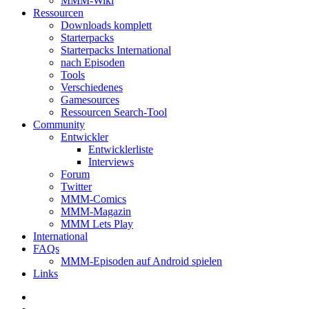
MMM-Wiki
Ressourcen
Downloads komplett
Starterpacks
Starterpacks International
nach Episoden
Tools
Verschiedenes
Gamesources
Ressourcen Search-Tool
Community
Entwickler
Entwicklerliste
Interviews
Forum
Twitter
MMM-Comics
MMM-Magazin
MMM Lets Play
International
FAQs
MMM-Episoden auf Android spielen
Links