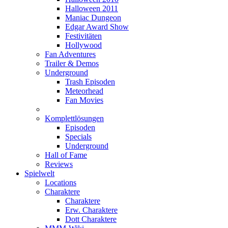
Halloween 2011
Maniac Dungeon
Edgar Award Show
Festivitäten
Hollywood
Fan Adventures
Trailer & Demos
Underground
Trash Episoden
Meteorhead
Fan Movies
Komplettlösungen
Episoden
Specials
Underground
Hall of Fame
Reviews
Spielwelt
Locations
Charaktere
Charaktere
Erw. Charaktere
Dott Charaktere