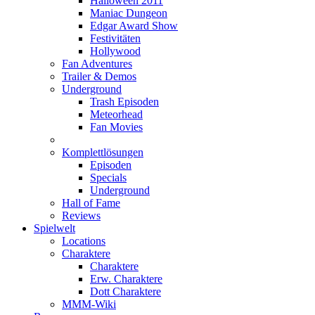
Halloween 2011
Maniac Dungeon
Edgar Award Show
Festivitäten
Hollywood
Fan Adventures
Trailer & Demos
Underground
Trash Episoden
Meteorhead
Fan Movies
Komplettlösungen
Episoden
Specials
Underground
Hall of Fame
Reviews
Spielwelt
Locations
Charaktere
Charaktere
Erw. Charaktere
Dott Charaktere
MMM-Wiki