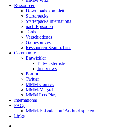
MMM-Wiki
Ressourcen
Downloads komplett
Starterpacks
Starterpacks International
nach Episoden
Tools
Verschiedenes
Gamesources
Ressourcen Search-Tool
Community
Entwickler
Entwicklerliste
Interviews
Forum
Twitter
MMM-Comics
MMM-Magazin
MMM Lets Play
International
FAQs
MMM-Episoden auf Android spielen
Links