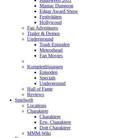
Halloween 2011
Maniac Dungeon
Edgar Award Show
Festivitäten
Hollywood
Fan Adventures
Trailer & Demos
Underground
Trash Episoden
Meteorhead
Fan Movies
Komplettlösungen
Episoden
Specials
Underground
Hall of Fame
Reviews
Spielwelt
Locations
Charaktere
Charaktere
Erw. Charaktere
Dott Charaktere
MMM-Wiki