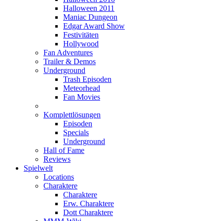
Halloween 2011
Maniac Dungeon
Edgar Award Show
Festivitäten
Hollywood
Fan Adventures
Trailer & Demos
Underground
Trash Episoden
Meteorhead
Fan Movies
Komplettlösungen
Episoden
Specials
Underground
Hall of Fame
Reviews
Spielwelt
Locations
Charaktere
Charaktere
Erw. Charaktere
Dott Charaktere