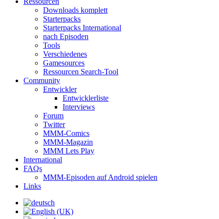
Ressourcen
Downloads komplett
Starterpacks
Starterpacks International
nach Episoden
Tools
Verschiedenes
Gamesources
Ressourcen Search-Tool
Community
Entwickler
Entwicklerliste
Interviews
Forum
Twitter
MMM-Comics
MMM-Magazin
MMM Lets Play
International
FAQs
MMM-Episoden auf Android spielen
Links