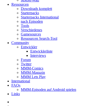
MMM-Wiki
Ressourcen
Downloads komplett
Starterpacks
Starterpacks International
nach Episoden
Tools
Verschiedenes
Gamesources
Ressourcen Search-Tool
Community
Entwickler
Entwicklerliste
Interviews
Forum
Twitter
MMM-Comics
MMM-Magazin
MMM Lets Play
International
FAQs
MMM-Episoden auf Android spielen
Links