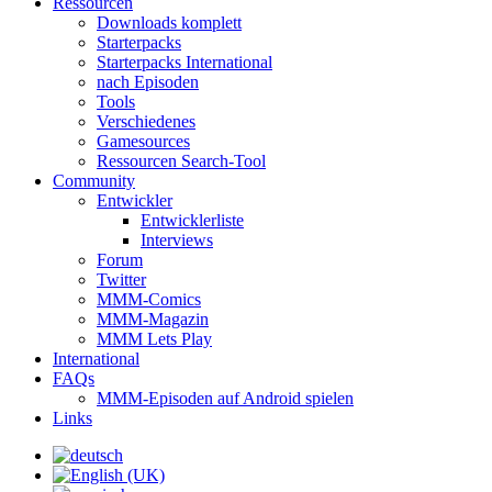
Ressourcen
Downloads komplett
Starterpacks
Starterpacks International
nach Episoden
Tools
Verschiedenes
Gamesources
Ressourcen Search-Tool
Community
Entwickler
Entwicklerliste
Interviews
Forum
Twitter
MMM-Comics
MMM-Magazin
MMM Lets Play
International
FAQs
MMM-Episoden auf Android spielen
Links