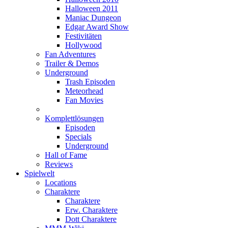
Halloween 2011
Maniac Dungeon
Edgar Award Show
Festivitäten
Hollywood
Fan Adventures
Trailer & Demos
Underground
Trash Episoden
Meteorhead
Fan Movies
Komplettlösungen
Episoden
Specials
Underground
Hall of Fame
Reviews
Spielwelt
Locations
Charaktere
Charaktere
Erw. Charaktere
Dott Charaktere