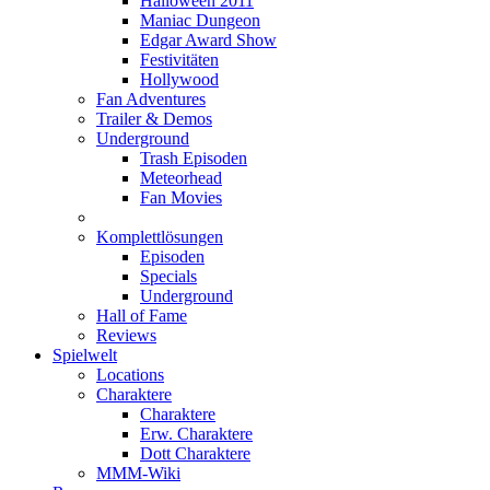
Halloween 2011
Maniac Dungeon
Edgar Award Show
Festivitäten
Hollywood
Fan Adventures
Trailer & Demos
Underground
Trash Episoden
Meteorhead
Fan Movies
Komplettlösungen
Episoden
Specials
Underground
Hall of Fame
Reviews
Spielwelt
Locations
Charaktere
Charaktere
Erw. Charaktere
Dott Charaktere
MMM-Wiki