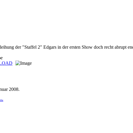
ihung der "Staffel 2" Edgars in der ersten Show doch recht abrupt endet
pe
LOAD
anuar 2008
.
boba