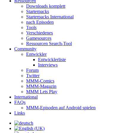
Ressourcen
Downloads komplett
Starterpacks
Starterpacks International
nach Episoden
Tools
Verschiedenes
Gamesources
Ressourcen Search-Tool
Community
Entwickler
Entwicklerliste
Interviews
Forum
Twitter
MMM-Comics
MMM-Magazin
MMM Lets Play
International
FAQs
MMM-Episoden auf Android spielen
Links