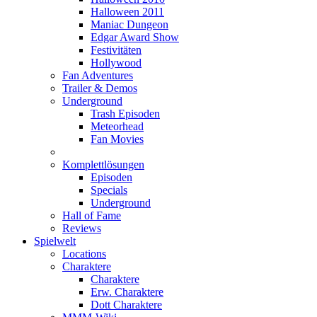
Halloween 2011
Maniac Dungeon
Edgar Award Show
Festivitäten
Hollywood
Fan Adventures
Trailer & Demos
Underground
Trash Episoden
Meteorhead
Fan Movies
Komplettlösungen
Episoden
Specials
Underground
Hall of Fame
Reviews
Spielwelt
Locations
Charaktere
Charaktere
Erw. Charaktere
Dott Charaktere