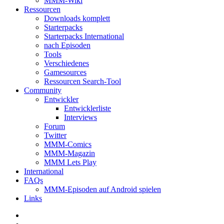
MMM-Wiki
Ressourcen
Downloads komplett
Starterpacks
Starterpacks International
nach Episoden
Tools
Verschiedenes
Gamesources
Ressourcen Search-Tool
Community
Entwickler
Entwicklerliste
Interviews
Forum
Twitter
MMM-Comics
MMM-Magazin
MMM Lets Play
International
FAQs
MMM-Episoden auf Android spielen
Links