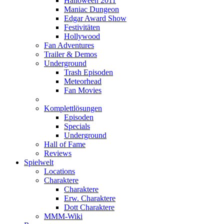
Halloween 2011
Maniac Dungeon
Edgar Award Show
Festivitäten
Hollywood
Fan Adventures
Trailer & Demos
Underground
Trash Episoden
Meteorhead
Fan Movies
Komplettlösungen
Episoden
Specials
Underground
Hall of Fame
Reviews
Spielwelt
Locations
Charaktere
Charaktere
Erw. Charaktere
Dott Charaktere
MMM-Wiki